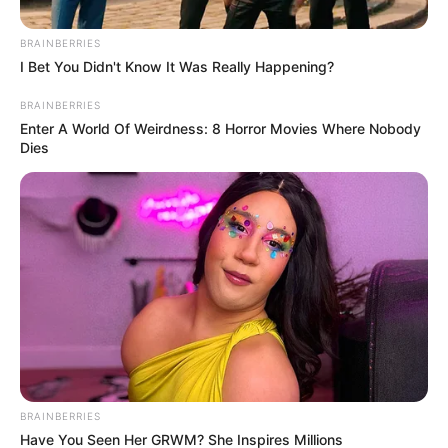
pudo generar complicaciones como
deshidratación,
golpes de calor y descompensaciones
, además de
aumentar el riesgo de incendios forestales debido a las
BRAINBERRIES
altas temperaturas y la baja humedad en el ambiente.
I Bet You Didn't Know It Was Really Happening?
BRAINBERRIES
Enter A World Of Weirdness: 8 Horror Movies Where Nobody
Dies
BRAINBERRIES
Have You Seen Her GRWM? She Inspires Millions