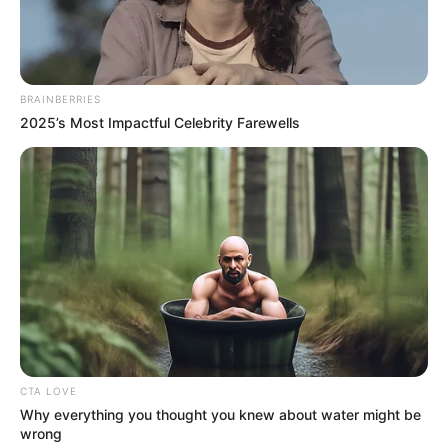
TEMAS DESTACADOS
BRAINBERRIES
EMERGENCIAS POR LLUVIAS
2025’s Most Impactful Celebrity Farewells
FUERTES LLUVIAS
VIA AL LLANO
LIGA BETPLAY
METRO DE MEDELLÍN
CORTES DE LUZ
CORTES DE AGUA
FENÓMENO DEL NIÑO
CTA LOVE
Why everything you thought you knew about water might be
wrong