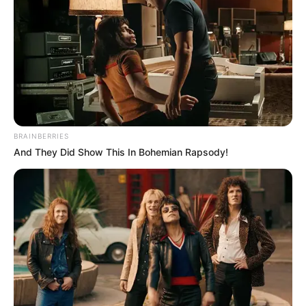
COMPARTIR
UNIRSE AL CANAL DE WHATSAPP
Las
altas temperaturas
obligaron a las autoridades a
declarar alerta roja
en el
Magdalena
y su capital
Santa
BRAINBERRIES
Marta
ante
registros climáticos
que alcanzaron entre
And They Did Show This In Bohemian Rapsody!
45°C y 46°C
en varios municipios del territorio.
De acuerdo con los reportes meteorológicos, la región
atravesó una
intensa ola de calor
que incrementó el
riesgo de
afectaciones en la salud de la población
,
especialmente en niños,
adultos mayores y personas
con
enfermedades de base, quienes resultaron los más
vulnerables ante las condiciones extremas.
Las autoridades advirtieron que este fenómeno climático