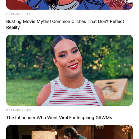
BRAINBERRIES
Busting Movie Myths! Common Clichés That Don't Reflect
Reality
Cuerpo de bomberos
Los incendios forestales podrían incrementarse en la
ciudad debido a las altas temperaturas. Los organismos
de socorro entregan recomendaciones a ciudadanos para
prevenir emergencias.
BRAINBERRIES
The Influencer Who Went Viral For Inspiring GRWMs
Por:
Heiner David Escobar Sánchez
Mayo 19, 2026