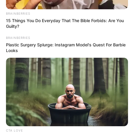
BRAINBERRIES
15 Things You Do Everyday That The Bible Forbids: Are You
Guilty?
BRAINBERRIES
Plastic Surgery Splurge: Instagram Model's Quest For Barbie
Looks
Foto/ Gobernación de Córdoba
En alerta roja permanece el río San Jorge.
Por:
Jairo Alonso Pérez Delgado
Junio 22, 2024
CTA LOVE