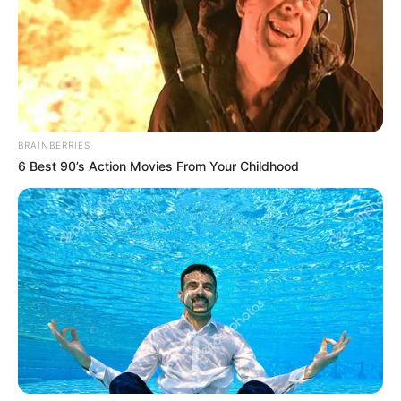
BRAINBERRIES
6 Best 90’s Action Movies From Your Childhood
“
Estamos haciendo asistencia técnica en esta parte del
territorio
afectada por las fuertes lluvias que se están
presentando en el Alto San Jorge, lo que generó el
rompimiento del jarillón en el sector llamado Berlín, en el
municipio de Buenavista. Haremos la gestión que sea
pertinente para mitigar el riesgo en esta época”, explicó
Henry Licona, director de Gestión del riesgo
departamental.
Además de forma simultánea realizaron visitas en
Ayapel, Lorica y San Pelayo, donde la Gobernación de