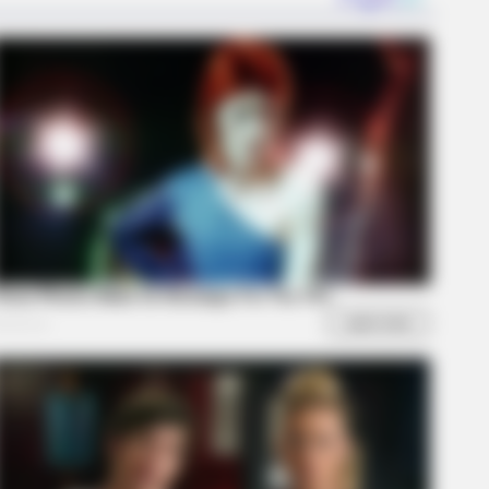
RION
e Elephant Birth—Then Nature
ivered A Second Shock
etter Sit Down Before You See