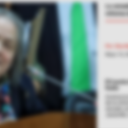
La senad
reforma 
Por:
Elsy M
Mayo 16, 
Camila 
Radio
Avanza la
de la refo
senado co
Jaramillo,