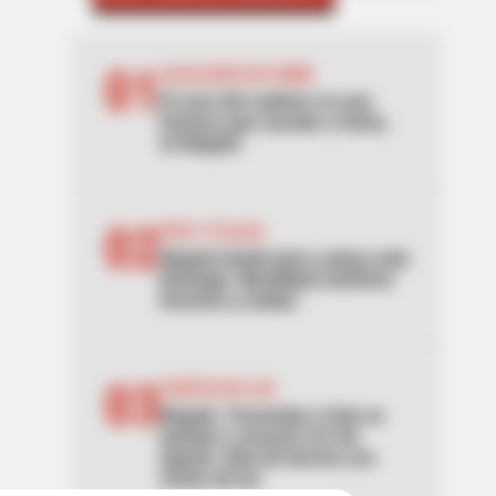
01
LOCALIDAD DE USME
El caso del cadáver en una
hamaca que sacude a Usme,
en Bogotá
02
PICO Y PLACA
Bogotá tendrá pico y placa este
domingo: Movilidad confirmó
horarios y multas
03
CORTES DE LUZ
Bogotá, Tocancipá y Cota se
quedan a oscuras el 6 de
agosto: lista de barrios con
cortes de luz