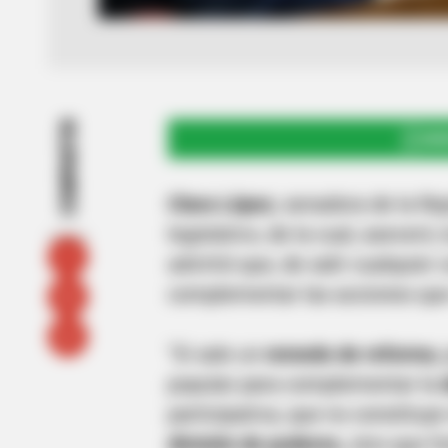
COMPARTIR
UNI
Clara López
, senadora de la Re
legislativo, de la cual, aseveró,
advirtió que, de salir cualquier c
complementar las acciones que
"Si sale un
remedo de reforma
,
popular para complementar la
participativa, que no constituye
división de poderes,
sino que fo