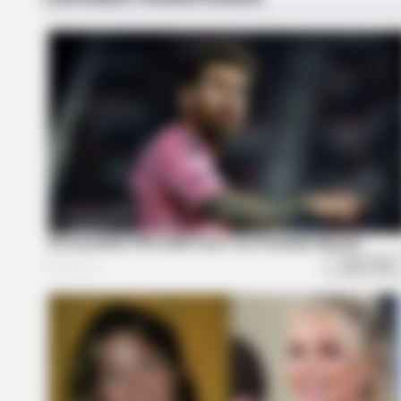
HABERION
5 Of The Rarest Human Mutations
Order
BUZZ DAY
The Equine Woman You've Never 