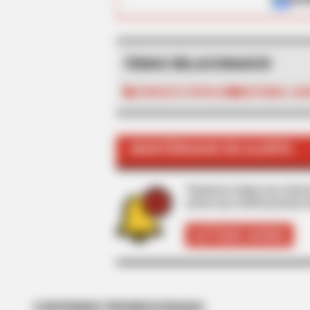
TEMAS RELACIONADOS
CONSULTA POPULAR
REFORMA LAB
HABERION
MANTÉNGASE EN ALERTA
Opulence In Grief: The Lavish Bur
Tenemos todas las noticia
active las notificaciones 
ACTIVAR AHORA