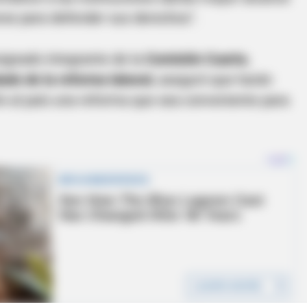
rse para defender sus derechos".
ignado integrante de la
Comisión Cuarta
,
lado de la reforma laboral
, aseguró que harán
le al país una reforma que sea conveniente para