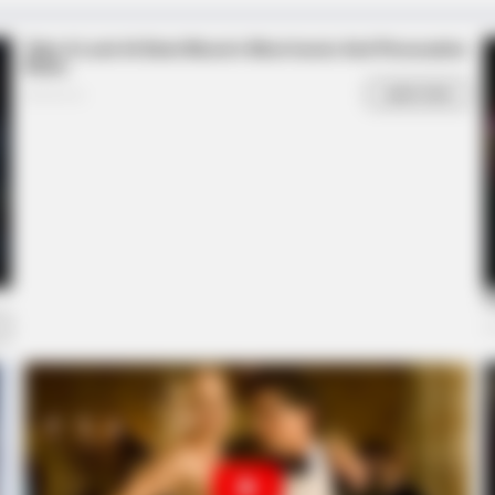
HABERION
HABE
 By
Oncologist: Stop Eating This Food — It
Rar
Feeds Cancer
Del
BUZZ DAY
Seen Before
Remember Albert? You B