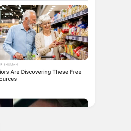
OR SHUMAN
iors Are Discovering These Free
ources