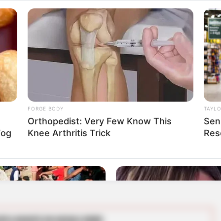
ue no sea solo la codificación del capital que,
chos laborales
del país, los derechos del
ras aumenta la proporción del capital se
reduce
calificó como "delicado" para el crecimiento
FORGE BODY
TAYL
Orthopedist: Very Few Know This
Sen
Fog
Knee Arthritis Trick
Res
ela para reabrir votación de la consulta popular
RTA BOGOTÁ EN GOOGLE NEWS