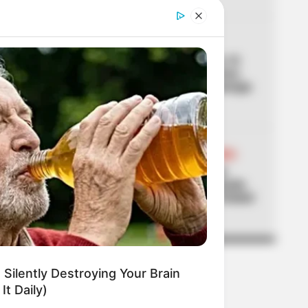
04
CORTES DE LUZ
Palmira, sin luz hasta por 10
horas: los sectores y barrios
del Valle con cortes de energía
para este jueves
05
LOCALIDAD ANTONIO NARIÑO
[Video] Cámaras captaron
carro que habría abandonado
cuerpo de una mujer en Ciudad
Jardín
 Silently Destroying Your Brain
It Daily)