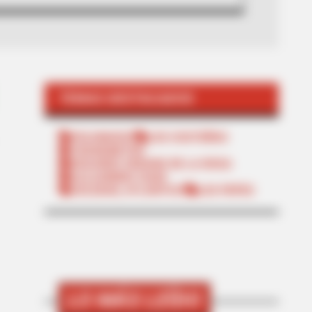
TEMAS DESTACADOS
POLONUEVO
LOS COSTEÑOS
TRANSMETRO
EDUARDO VERANO DE LA ROSA
ALEJANDRO CHAR
SOLEDAD, ATLÁNTICO
LOS PEPES
LO MÁS LEÍDO