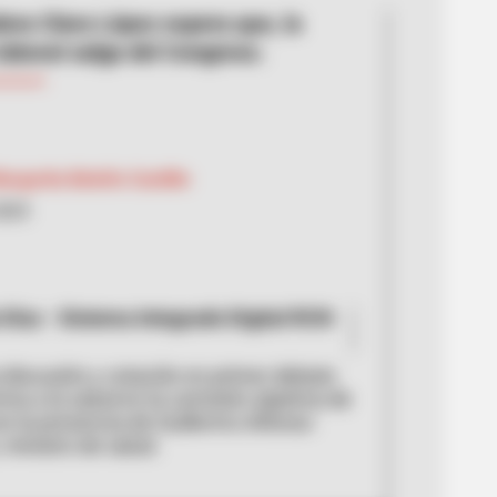
ora Clara López espera que, la
laboral salga del Congreso.
argarita Beleño Cantillo
2025
Díaz - Sistema Integrado Digital RCN
 discusión y votación en primer debate
rma a la salud en la comisión séptima de
n la presencia de Guillermo Alfonso
 ministro de salud.