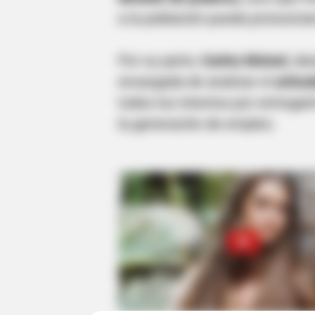
a la población pueda pronuncia
Por su parte,
Carlos Meisel,
des
encargada de analizar el
articu
todos los intentos por entregar
la generación de empleo.