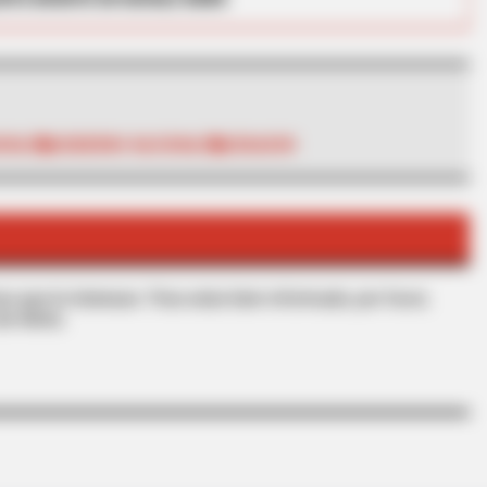
ORAL
GOBIERNO NACIONAL
SENADOR
HABERION
ial Of A Gypsy Tycoon
Nicole Kidman Finally A
s que le interesan. Para estar bien informado, por favor,
de Alerta.