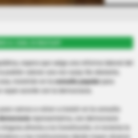
RSE AL CANAL DE WHATSAPP
pública, espera que salga una reforma laboral del
 la podrán valorar una vez surja; No obstante,
osa, insistirán en la
consulta popular
para
 vayan acorde con la democracia.
 pues vamos a volver a insistir en la consulta
democracia
representativa, con democracia
 ninguna afrenta a la Constitución, ni revienta la
rtalece a las instituciones dando mayor alcance