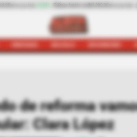
tón verde
$ 800,00
-
plátano hartón verde
$ 2.100,00
(Precio por kilo)
(Precio por 
HINCHADA
BOLSILLO
BOCHINCHES
ejódromo
Si sale un remedo de reforma vamos a insistir 
do de reforma vamos
ular: Clara López