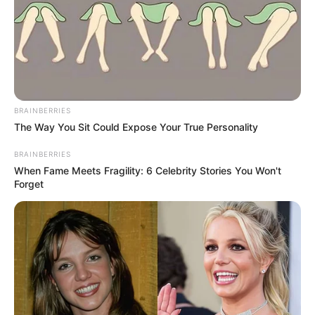
desplazamiento se le aumentaron entre $200.00 y
$300.000.
El resto de material que está entre los túneles Tigrillo
Lanudo y Tucanes, será retirado
durante cierres
esporádicos en el transcurso de las siguientes horas
.
BRAINBERRIES
COMPARTIR
The Way You Sit Could Expose Your True Personality
BRAINBERRIES
ALERTA BOGOTÁ EN GOOGLE NEWS
When Fame Meets Fragility: 6 Celebrity Stories You Won't
Forget
TEMAS RELACIONADOS
VÍA LA LÍNEA
CAJAMARCA
CARRETERAS
MANTÉNGASE EN ALERTA