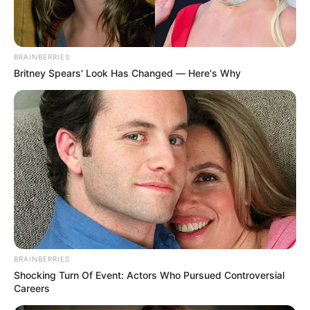
Tenemos todas las noticias que le
interesan. Para estar bien informado, por
favor, active las notificaciones de Alerta.
BRAINBERRIES
Britney Spears' Look Has Changed — Here's Why
ACTIVAR AHORA
TEMAS DESTACADOS
EMERGENCIAS POR LLUVIAS
FUERTES LLUVIAS
VIA AL LLANO
LIGA BETPLAY
METRO DE MEDELLÍN
CORTES DE LUZ
CORTES DE AGUA
FENÓMENO DEL NIÑO
BRAINBERRIES
Shocking Turn Of Event: Actors Who Pursued Controversial
Careers