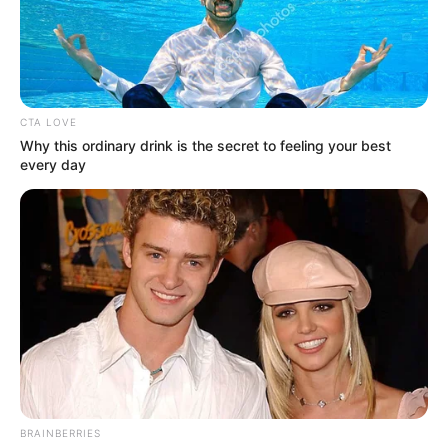
LEA TAMBIÉN
¿Quién era Cristián Herrera, el
periodista judicial asesinado en
Cúcuta tras recibir cinco disparos?
CTA LOVE
Why this ordinary drink is the secret to feeling your best
every day
¿Cuál es el paso a seguir después de
recolectar los alimentos
?
Tan pronto las parroquias recojan los alimentos
, se los
entregarán al Banco de Alimentos, posteriormente se
armaran paquetes palimentarios de 10 kilos.
“
Nuestro objetivo es entregar más de 3.500 paquetes,
uno por familia. Los mismos serán devueltos a las
parroquia
s, quienes harán la entrega de los mercados
según las necesidades que conozcan y sin ningún tipo de
BRAINBERRIES
discriminación por fe”, dijo el padre Escalante.