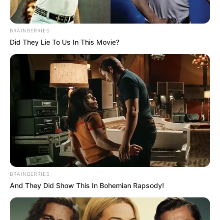
BRAINBERRIES
Did They Lie To Us In This Movie?
BRAINBERRIES
And They Did Show This In Bohemian Rapsody!
El sacerdote Carlos Escalante del Banco de Alimentos
dijo a la FM " que “se trata de darle una mano a los más