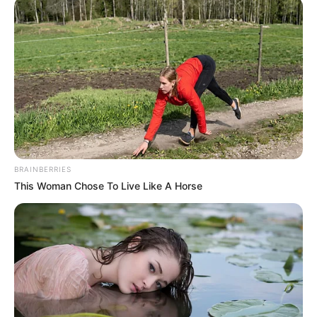
COMPARTIR
ALERTA BOGOTÁ EN GOOGLE NEWS
TEMAS RELACIONADOS
IGLESIA CATÓLICA
BRAINBERRIES
This Woman Chose To Live Like A Horse
MANTÉNGASE EN ALERTA
Tenemos todas las noticias que le
interesan. Para estar bien informado, por
favor, active las notificaciones de Alerta.
ACTIVAR AHORA