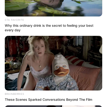
TEMAS DESTACADOS
CTA FAVORITE
Why this ordinary drink is the secret to feeling your best
every day
CATATUMBO
PUENTE INTERNACIONAL SIMÓN BOLÍVAR
NOTICIAS NORTE DE SANTANDER
ÁREA METROPOLITANA DE CÚCUTA
OCAÑA
NARCOTRÁFICO
ELN
BRAINBERRIES
These Scenes Sparked Conversations Beyond The Film