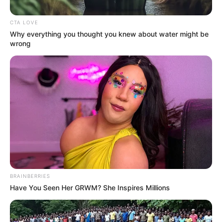
CTA LOVE
Why everything you thought you knew about water might be
wrong
Foto de Diócesis de Cúcuta
Banco de Alimentos de Cúcuta
Por:
Olga Lucía Cotamo Salazar
Junio 7, 2026
BRAINBERRIES
Have You Seen Her GRWM? She Inspires Millions