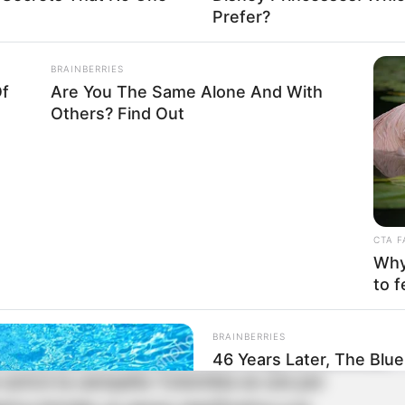
omo el principal centro de acopio para las
Prefer?
sociedad civil
coordinan la logística para
guen directamente a las familias afectadas
,
BRAINBERRIES
a hacia las instituciones estatales
Of
Are You The Same Alone And With
Others? Find Out
ócesis de Cúcuta funciona como el centro de
cos de alimentos
a nivel nacional. Desde
rasladan decenas de toneladas de alimentos, las
CTA F
miles de damnificados que dejaron los potentes
Why 
 venezolano el pasado miércoles.
to f
BRAINBERRIES
or del banco de alimentos de la iglesia católica,
46 Years Later, The Blu
 activó la campaña ‘Colombia se une por
Unrecognizable