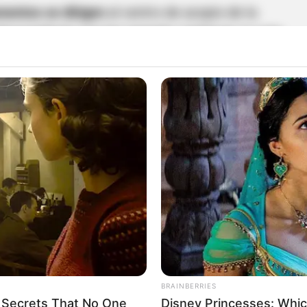
amentos se dirigen
al centro de acopio de la
alvoconducto que les permite continuar su ruta
s enfrentan trabas migratorias
 ha ingresado personal médico y de rescate. Sin
llegar a su destino
. Varios grupos de rescatistas
 país debido a la falta de visa, por lo que sus
 ayuda humanitaria Cúcuta
BRAINBERRIES
 Secrets That No One
Disney Princesses: Whic