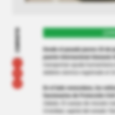
COMPARTIR
UNI
Desde el pasado jueves 25 de j
puente internacional Atanasio 
transportan ayuda humanitaria
doblete sísmico registrado el 24
En el lado venezolano, los vehí
funcionarios de Protección Civi
Zabala. El cuerpo de rescate r
Cristóbal, capital del estado Tá