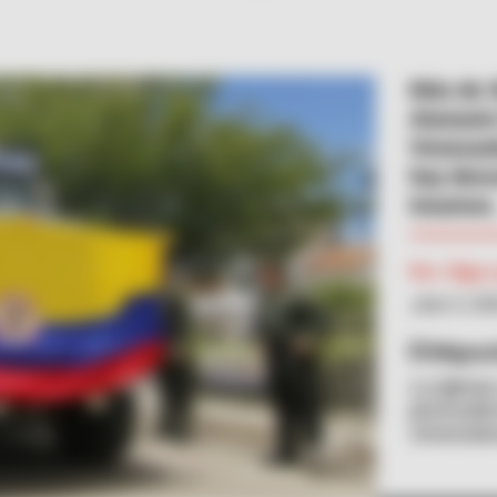
Más de 3
Atanasio
Venezuel
hay desc
insumos
Por:
Olga 
Julio 5, 20
Migrac
La Iglesi
pereceder
venezola