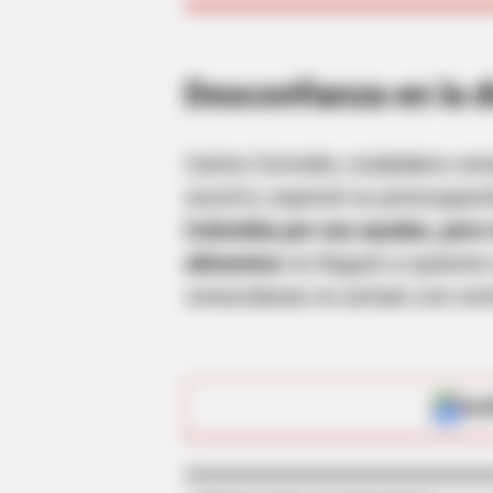
BRAINBERRIES
Desconfianza en la d
The Real Reason Steve Carell Left
'The Office'
Carlos Corredor, ciudadano ven
socorro, expresó su preocupac
Colombia por sus ayudas, pero
alimentos
no lleguen a quienes 
venezolanas no actúan con rect
ALE