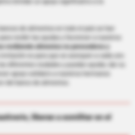
tivo brindar un apoyo significativo a la
 bancos de alimentos en todo el país se han
para recibir las ayudas y favorecer a nuestros
s recibiendo alimentos no perecederos y
invitación es para que se acerquen a cada uno
as diferentes ciudades y puedan ayudar, dar su
et to feeling your best
recer apoyo solidario a nuestros hermanos
or del banco de alimentos.
tiverio, liberan a exmilitar en el