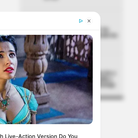
04
ALTAS TEMPERATURAS
El Tolima se está asando: los
municipios que han superado los
40 °C de temperatura
05
CORTES DE LUZ
¡Se dañó el fin de semana! Air-e
cortará la luz en Barranquilla y
Luruaco este sábado y domingo
h Live-Action Version Do You