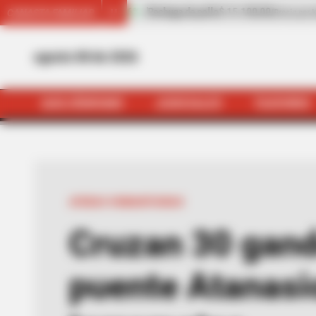
e pollo
$ 15.100,00
+3,42%
Cilantro
$ 7.792,00
CANASTA FAMILIAR
(Precio por kilo)
(Precio por kilo)
agosto 08 de 2026
QUEJÓDROMO
JUDICIALES
TAXIVIRIS
INICIO
Alerta Cúcuta
Servicios
Cruzan 30
AYUDAS HUMANITARIAS
Cruzan 30 gand
puente Atanasi