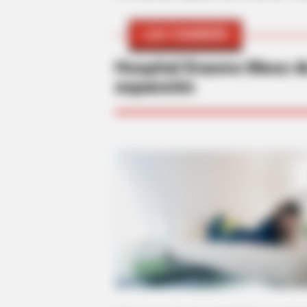
LEA TAMBIÉN
Hospital Erasmo Meoz d
expansión