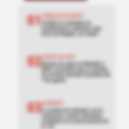
01
TEMBLOR EN BOGOTÁ
Tembló en municipio de
Cundinamarca ubicado a dos
horas de Bogotá: ¿lo sintió?
02
CORTES DE AGUA
Noches sin agua en Medellín y
Bello: los barrios que se quedan
sin servicio durante el puente del
7 de agosto
03
ACCIDENTE
Lo acaban de entregar y ya lo
estrenaron: primer aparatoso
accidente en el nuevo puente de
la 153