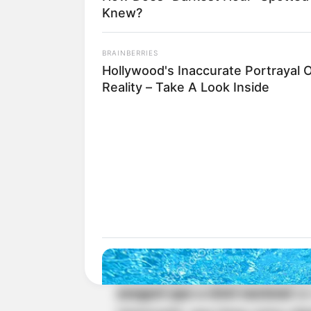
Actualmente, Cúcuta funciona c
Knew?
donaciones. Gremios, ONG y la 
garantizar que los insumos lle
BRAINBERRIES
disminuyendo así la desconfianz
Hollywood's Inaccurate Portrayal 
venezolanas.
Reality – Take A Look Inside
El banco de alimentos de la di
acopio de por lo menos 13 ban
diferentes ciudades del país, t
cuales serán entregadas a los 
sismos originados en territorio
Carlos Eduardo Escalante, direct
aseguró que a nivel nacional
se