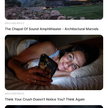
mientras que de 4:00 p.m. a 8:00 p.m., el ingreso será
únicamente para carros cuya placa termina en número
impar (1, 3, 5, 7 y 9). A partir de esta hora, se habilitará el
paso a todos los vehículos con normalidad.
BRAINBERRIES
The Chapel Of Sound Amphitheater - Architectural Marvels
En otras noticias:
Peligro en las vías: taches amenazan a
motociclistas en Bogotá
El pico y placa regional aplicará para todos los
conductores que transiten por las nueve principales vías
de acceso a Bogotá. A continuación le explicamos cuáles
son para que se evite dolores de cabeza en carretera:
Autopista Norte: desde el peaje Andes hasta el
portal norte del sistema TransMilenio, en sentido
norte – sur
Autopista Sur: desde el límite municipal de Soacha
BRAINBERRIES
hasta la avenida Boyacá, en sentido sur – norte.
Think Your Crush Doesn't Notice You? Think Again
Avenida Centenario (calle 13): desde el río Bogotá
hasta la avenida ciudad de Cali (avenida carrera