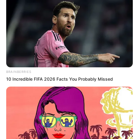
86), en sentido occidente – oriente
Calle 80: desde el puente de guadua hasta el portal
80 del sistema Transmilenio, en sentido occidente –
oriente
Carrera 7: desde la calle 245 hasta la calle 183, en
sentido norte – sur
Avenida Boyacá - vía al Llano: desde el túnel
Argelino Durán Quintero hasta la antigua vía al
Llano, en sentido sur – norte
Vía Suba - Cota: desde el río Bogotá hasta la
BRAINBERRIES
avenida calle 170, en sentido norte – sur
10 Incredible FIFA 2026 Facts You Probably Missed
Vía La Calera: desde el peaje Patios hasta la
avenida carrera 7, en sentido oriente – occidente
Vía a Choachí: desde la vía a Monserrate hasta la
avenida circunvalar, en sentido oriente – occidente
COMPARTIR
ALERTA BOGOTÁ EN GOOGLE NEWS