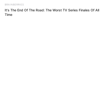
TEMAS DESTACADOS
BRAINBERRIES
It's The End Of The Road: The Worst TV Series Finales Of All
Time
EMERGENCIAS POR LLUVIAS
FUERTES LLUVIAS
VIA AL LLANO
LIGA BETPLAY
METRO DE MEDELLÍN
CORTES DE LUZ
CORTES DE AGUA
FENÓMENO DEL NIÑO