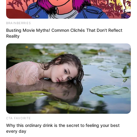
TEMAS RELACIONADOS
BRAINBERRIES
Busting Movie Myths! Common Clichés That Don't Reflect
CAMIONES DE CARGA
PUENTE FESTIVO
Reality
MOVILIDAD EN CARRETERA
INVIAS
MANTÉNGASE EN ALERTA
Tenemos todas las noticias que le
interesan. Para estar bien informado, por
favor, active las notificaciones de Alerta.
ACTIVAR AHORA
CTA FAVORITE
Why this ordinary drink is the secret to feeling your best
every day