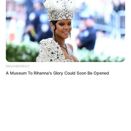
detalló las medidas de seguridad: “
Realizamos un trabajo
articulado con todas las secretarías
y la Policía Nacional.
Este evento traerá por primera vez a figuras como Nairo,
Egan y Nibali rodando juntos en el Caribe, así que
debemos garantizar la seguridad y la organización”.
Los
cierres viales afectarán temporalmente tramos de
la Vía 40, la Circunvalar, la Vía al Mar y rutas entre Piojó,
Usiacurí, Baranoa, Juan de Acosta y Tubará
, por lo que
BRAINBERRIES
se recomienda a los ciudadanos planear sus
A Museum To Rihanna's Glory Could Soon Be Opened
desplazamientos con anticipación.
COMPARTIR
ALERTA BOGOTÁ EN GOOGLE NEWS
TEMAS RELACIONADOS