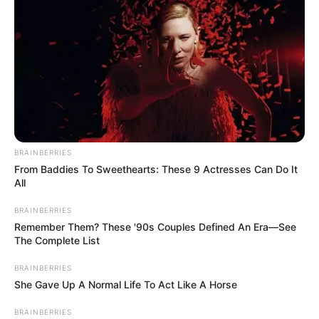
Más noticias: Indignación en Barranquilla: habitante de
calle degolla perro y animalistas exigen justicia
“
Estamos poniendo nuestro grano de
arena
para que este evento sea un
éxito. Hemos hecho un trabajo
técnico, cuidadoso y sincronizado con
BRAINBERRIES
los organizadores, con el propósito de
From Baddies To Sweethearts: These 9 Actresses Can Do It
que los ciclistas y visitantes
All
encuentren vías seguras, en óptimo
BRAINBERRIES
estado y con condiciones ideales para
Remember Them? These '90s Couples Defined An Era—See
disfrutar del recorrido”, afirmó.
The Complete List
BRAINBERRIES
She Gave Up A Normal Life To Act Like A Horse
El
programa Malla Vial 2 hace parte del Plan Vial
BRAINBERRIES