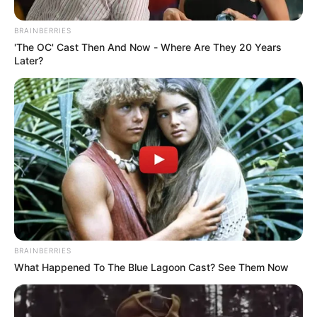
BRAINBERRIES
'The OC' Cast Then And Now - Where Are They 20 Years
Later?
BRAINBERRIES
What Happened To The Blue Lagoon Cast? See Them Now
Lea también:
Emilio Tapia se entregaría en las próximas
horas a las autoridades en Barranquilla