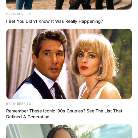
BRAINBERRIES
I Bet You Didn't Know It Was Really Happening?
@veranodelarosa/X
Arreglan vías en el Atlántico por el Giro de Rigo 2025
BRAINBERRIES
Por:
Elsa Barrera
Remember These Iconic '90s Couples? See The List That
Octubre 28, 2025
Defined A Generation