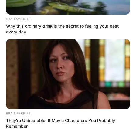
Entre 100cc y 125cc: 51%
Entre 150cc y 200cc: 24%
Las motos de más de 200cc solo representaron el
CTA FAVORITE
5% de las ventas
Why this ordinary drink is the secret to feeling your best
every day
BRAINBERRIES
They're Unbearable! 9 Movie Characters You Probably
Remember