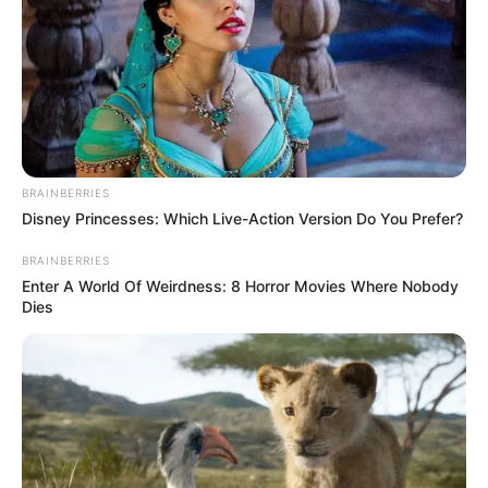
MANTÉNGASE EN ALERTA
Tenemos todas las noticias que le
interesan. Para estar bien informado, por
favor, active las notificaciones de Alerta.
BRAINBERRIES
Disney Princesses: Which Live-Action Version Do You Prefer?
ACTIVAR AHORA
BRAINBERRIES
Enter A World Of Weirdness: 8 Horror Movies Where Nobody
Dies
TEMAS DESTACADOS
EMERGENCIAS POR LLUVIAS
FUERTES LLUVIAS
VIA AL LLANO
LIGA BETPLAY
METRO DE MEDELLÍN
CORTES DE LUZ
CORTES DE AGUA