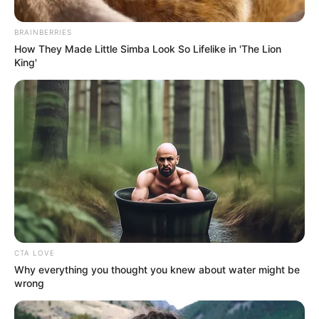
BRAINBERRIES
How They Made Little Simba Look So Lifelike in 'The Lion
King'
Valora Analitik
Modelo de moto de la marca Suzuki dejaría de venderse
en Colombia
CTA LOVE
Why everything you thought you knew about water might be
Por:
Sara Camila Fajardo Castellanos
wrong
Marzo 1, 2024