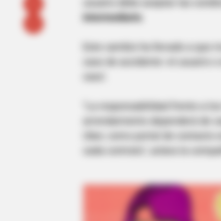
usuario debe aceptar las condic
intermediario
.
Este cambio ha llevado a que 
caso de accidente: el usuario o
caso'.
"La responsabilidad frente a lo
arrendamiento dependerá de cad
Uber, como portal de contacto 
cada contrato", aclara la compa