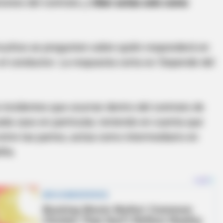
iones del contrato, y
Uber actúa solo como
muchos se pregunten sobre quién responderá en
 el conductor. La respuesta corta es 'Depende del
s incidentes que ocurran dentro del contrato de
a caso en particular, teniendo en cuenta que
entre las partes, actúa como intermediario en
ñía.