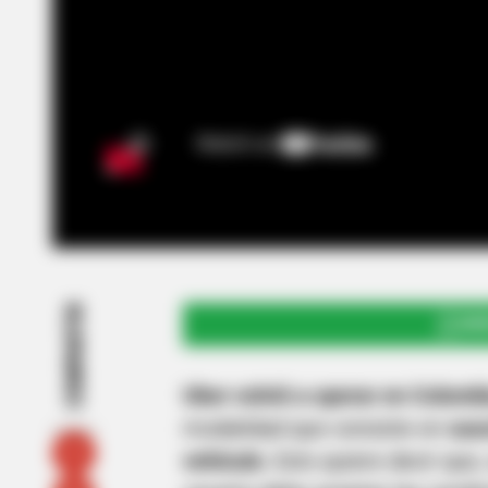
COMPARTIR
UNI
Uber volvió a operar en Colomb
modalidad que consiste en
susc
vehículo
. Esto quiere decir que,