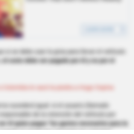
ue si se debe usar la grúa para llevar el vehículo
,
el costo debe ser pagado por él y no por el
 Colombia le sacó la piedra a Hugo Ospina
ros sucederá igual: si el usuario (llamado
 responsable de la retención del vehículo por
er él quien pague "los gastos necesarios para la
 cuando el conductor presente los soportes