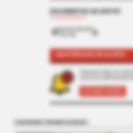
DOCUMENTOS ADJUNTOS
Contrato Uber.pdf
128.9 KB
MFH
MANTÉNGASE EN ALERTA
Willie Nelson's House Will Leave 
Look
Tenemos todas las noticia
active las notificaciones 
ACTIVAR AHORA