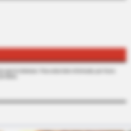
BUZZ DAY
You Speechless - Take A
The Equine Woman You'
s que le interesan. Para estar bien informado, por favor,
de Alerta.