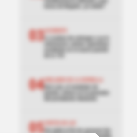
Cundinamarca ubicado a dos
horas de Bogotá: ¿lo sintió?
03
ACCIDENTE
Lo acaban de entregar y ya lo
estrenaron: primer aparatoso
accidente en el nuevo puente
de la 153
04
ABELARDO DE LA ESPRIELLA
Don Luis, el vendedor de
panela, estuvo en la posesión
del presidente Abelardo
05
CORTES DE LUZ
¡Se dañó el fin de semana! Air-
e cortará la luz en Barranquilla