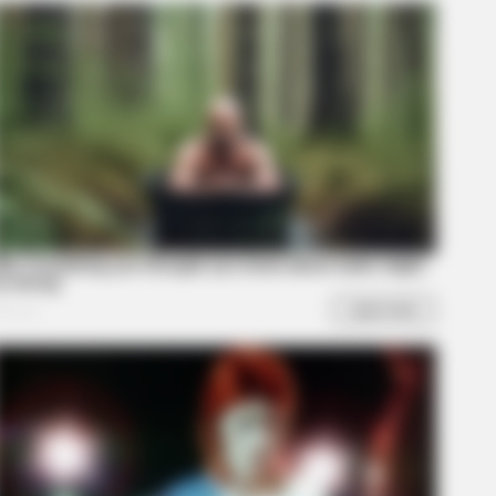
DAY
ember Albert? You Better Sit
n Before You See Him Today
kes Like A Trampoline—Then It