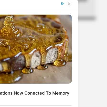
y Luruaco este sábado y
domingo
ications Now Conected To Memory