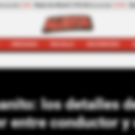
-13,30%
Zanahoria
$ 1.709,42
-6,81%
Papaya
$ 2.432,8
kilo)
(Precio por kilo)
HINCHADA
BOLSILLO
BOCHINCHES
 con esto, manito: los detalles del nuevo contrato de Ub
anito: los detalles 
r entre conductor y