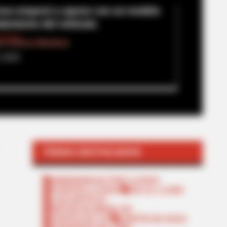
sa empezó a operar con un modelo
damiento del vehículo.
vo Gómez Martínez
, 2020
TEMAS DESTACADOS
EMERGENCIAS POR LLUVIAS
FUERTES LLUVIAS
VIA AL LLANO
LIGA BETPLAY
METRO DE MEDELLÍN
CORTES DE LUZ
CORTES DE AGUA