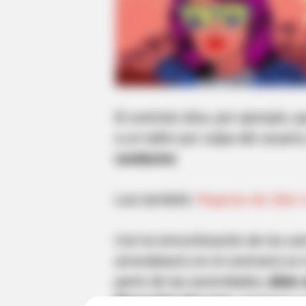
El contrato dice, por ejemplo, q
a un taller por culpa del usuario
conductor.
Lea también:
Regreso de Uber a
Con la inmovilización de los car
arrendatario en el contrato) es
parte de las autoridades,
debe s
liberación" del carro
, siempre y