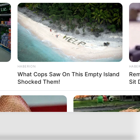
resente en "el lugar y momento convenidos
".
vicio "incluye coberturas de pólizas de seguro
HABERION
HABE
What Cops Saw On This Empty Island
Rem
Shocked Them!
Sit
RTA BOGOTÁ EN GOOGLE NEWS