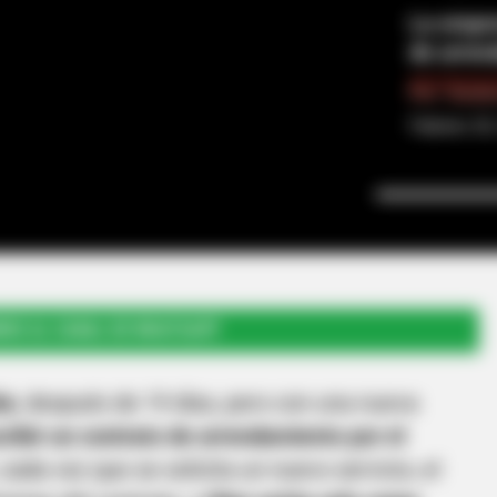
La empre
de arren
Por:
Gusta
Febrero 20
RSE AL CANAL DE WHATSAPP
ia
, después de 19 días, pero con una nueva
ribir un contrato de arrendamiento por el
 cada vez que se solicita un nuevo servicio, el