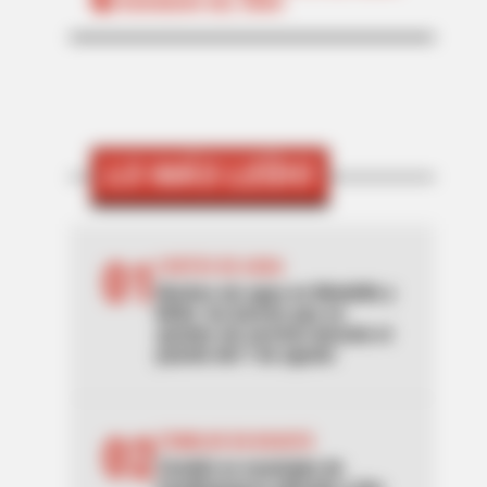
FENÓMENO DEL NIÑO
LO MÁS LEÍDO
01
CORTES DE AGUA
Noches sin agua en Medellín y
Bello: los barrios que se
quedan sin servicio durante el
puente del 7 de agosto
02
TEMBLOR EN BOGOTÁ
Tembló en municipio de