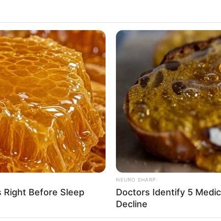
a infracción de tránsito durante el tiempo del
a fue responsabilidad del usuario,
él deberá
agado el conductor
, dice el contrato.
en hacer un gran paro nacional contra taxistas
por el buen estado del vehículo" mientras esté
be responsabilizarse "no sólo de su propia culpa
e(s) en el Vehículo".
NEURO SHARP
s Right Before Sleep
Doctors Identify 5 Med
Decline
lece que
se deberán pagar 2.700 pesos en caso