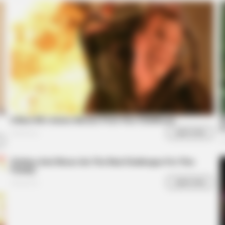
BUZZ DAY
BUZZ 
e
What This Snake Does—Experts Say
Rem
You Can't Unsee It
Dow
RADAR MEDIA
Suddenly, The Lawn Sha
Bursts Open
k Prince William's Breath