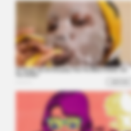
RADAR MEDIA
This Cat Video Is So Funny, Peopl
Can't Stop Laughing
BUZZ DAY
Kate Middleton's Daring Outfit Too