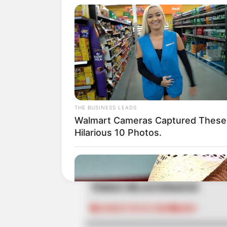
de que el usuario no se haga p
Por último, Uber dice que el ser
con el respaldo de Allianz".
Este es el contrato:
THE BUSINESS LEADS
Walmart Cameras Captured These
Hilarious 10 Photos.
ALE
TEMAS RELACIONADOS
CONDUCTOR DE UBER
UBER