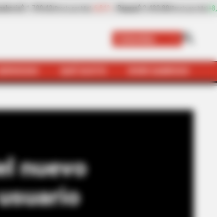
0
+8,97%
Plátano hartón verde
$ 2.057,25
-4,09
(Precio por kilo)
(Precio por kilo)
Colombia
SERVICIOS
QUÉ SUSTO
VIVIR SABROSO
er entre conductor y usuario
del nuevo
 usuario