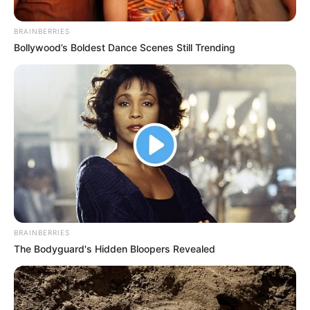
TEMAS DESTACADOS
BRAINBERRIES
Bollywood’s Boldest Dance Scenes Still Trending
CATATUMBO
PUENTE INTERNACIONAL SIMÓN BOLÍVAR
NOTICIAS NORTE DE SANTANDER
ÁREA METROPOLITANA DE CÚCUTA
OCAÑA
NARCOTRÁFICO
ELN
BRAINBERRIES
The Bodyguard's Hidden Bloopers Revealed