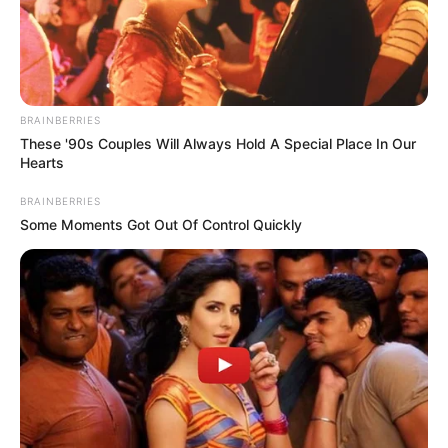
TEMAS RELACIONADOS
SEGURIDAD PRIVADA
TRÁNSITO DE CÚCUTA
BRAINBERRIES
CÚCUTA
These '90s Couples Will Always Hold A Special Place In Our
Hearts
BRAINBERRIES
MANTÉNGASE EN ALERTA
Some Moments Got Out Of Control Quickly
Tenemos todas las noticias que le
interesan. Para estar bien informado, por
favor, active las notificaciones de Alerta.
ACTIVAR AHORA