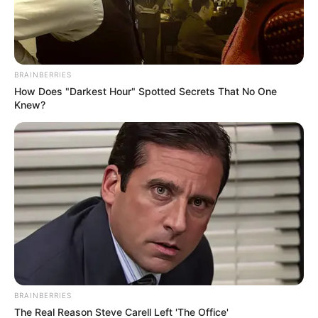
inseguridad perciben que Cúcuta es una ciudad
insegura,
se sienten seguros en donde viven, pero fuera
de su jurisdicción no, el atraco callejero, la drogadicción,
las ollas a cielo abierto, el tráfico de drogas genera otros
delitos".
BRAINBERRIES
How Does "Darkest Hour" Spotted Secrets That No One
Knew?
BRAINBERRIES
The Real Reason Steve Carell Left 'The Office'