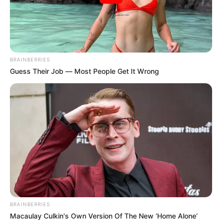
GUAJIRA
RIOHACHA
MANTÉNGASE EN ALERTA
BRAINBERRIES
Tenemos todas las noticias que le
Guess Their Job — Most People Get It Wrong
interesan. Para estar bien informado, por
favor, active las notificaciones de Alerta.
ACTIVAR AHORA
TEMAS DESTACADOS
EMERGENCIAS POR LLUVIAS
BRAINBERRIES
FUERTES LLUVIAS
VIA AL LLANO
Macaulay Culkin's Own Version Of The New ‘Home Alone’
LIGA BETPLAY
METRO DE MEDELLÍN