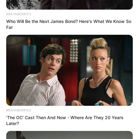
BRAINBERRIES
Who Will Be the Next James Bond? Here's What We Know So
Far
Tomado de Instagram: miguelpitreruiz
Hermanos Pitre Ruiz.
Por:
Naileth Ariana Brugés Altamar
Diciembre 2, 2025
BRAINBERRIES
'The OC' Cast Then And Now - Where Are They 20 Years
Later?