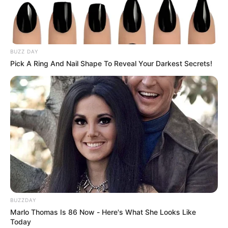
TEMAS DESTACADOS
CATATUMBO
BUZZ DAY
PUENTE INTERNACIONAL SIMÓN BOLÍVAR
Pick A Ring And Nail Shape To Reveal Your Darkest Secrets!
NOTICIAS NORTE DE SANTANDER
ÁREA METROPOLITANA DE CÚCUTA
OCAÑA
NARCOTRÁFICO
ELN
BUZZDAY
Marlo Thomas Is 86 Now - Here's What She Looks Like
Today