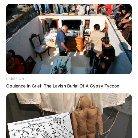
HABERION
Opulence In Grief: The Lavish Burial Of A Gypsy Tycoon