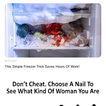
ALERTA BOGOTÁ EN GOOGLE NEWS
TEMAS RELACIONADOS
PAMPLONA, NORTE DE SANTANDER
CÚCUTA
MANTÉNGASE EN ALERTA
BUZZDAY
This Simple Freezer Trick Saves Hours Of Work!
Tenemos todas las noticias que le
interesan. Para estar bien informado, por
favor, active las notificaciones de Alerta.
ACTIVAR AHORA