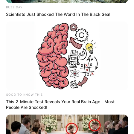
Catatumbo
BUZZ DAY
Scientists Just Shocked The World In The Black Sea!
GOOD TO KNOW THIS
This 2-Minute Test Reveals Your Real Brain Age - Most
People Are Shocked!