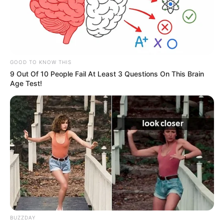
GOOD TO KNOW THIS
9 Out Of 10 People Fail At Least 3 Questions On This Brain
Age Test!
Estas personas se movilizaban a una Toyota de placas
FCW797
, la cual quedó destruida al chocar primero contra
un vehículo de la policía de carreteras que atendía un
accidente que horas antes se había registrado con saldo
de una víctima mortal.
La inspección judicial de los cadáveres fue realizada por
BUZZDAY
uniformados de la Seccional de Investigación Criminal de