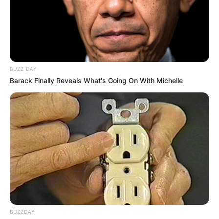
Posteriormente llegaron miembros de la comunidad etnia
wayúu al sitio del accidente quienes procedieron a
levantar el cadáver y trasladarlo a su lugar de origen para
ser velado con sus costumbres indígenas.
BUZZ DAY
La Policía de Carreteras pidió prudencia
a los
Barack Finally Reveals What's Going On With Michelle
conductores durante la operación retorno cuando finaliza
la Semana Santa y muchas familias regresan a sus
hogares.
COMPARTIR
ALERTA BOGOTÁ EN GOOGLE NEWS
TEMAS RELACIONADOS
BUZZDAY
GUAJIRA
ACCIDENTE DE TRÁNSITO
MUERTOS