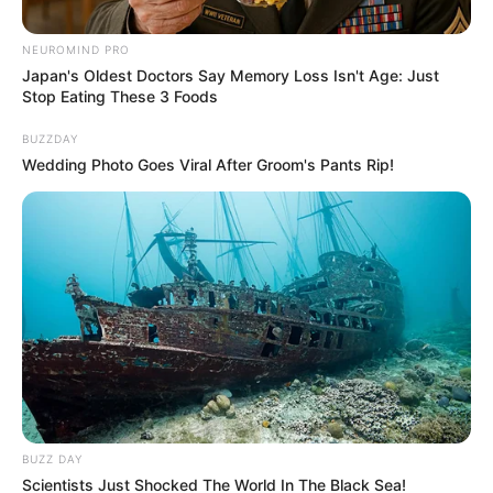
NEUROMIND PRO
Japan's Oldest Doctors Say Memory Loss Isn't Age: Just
Stop Eating These 3 Foods
BUZZDAY
Wedding Photo Goes Viral After Groom's Pants Rip!
Foto/Policìa
En el mismo sitio dos accidentes de trànsito.
Por:
Jairo Alonso Pérez Delgado
Abril 20, 2025
COMPARTIR
BUZZ DAY
UNIRSE AL CANAL DE WHATSAPP
Scientists Just Shocked The World In The Black Sea!