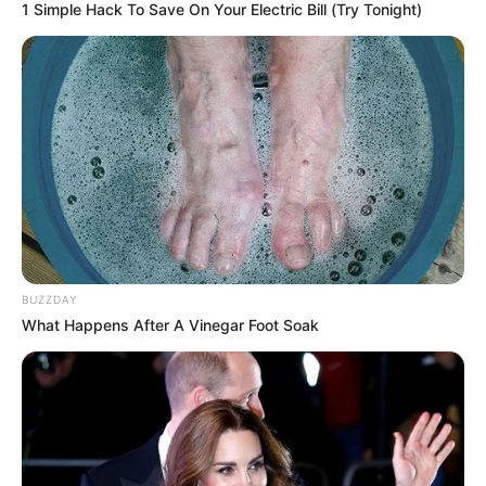
1 Simple Hack To Save On Your Electric Bill (Try Tonight)
NOTICIAS LA GUAJIRA
MANTÉNGASE EN ALERTA
Tenemos todas las noticias que le
interesan. Para estar bien informado, por
favor, active las notificaciones de Alerta.
ACTIVAR AHORA
BUZZDAY
What Happens After A Vinegar Foot Soak
TEMAS DESTACADOS
EMERGENCIAS POR LLUVIAS
FUERTES LLUVIAS
VIA AL LLANO
LIGA BETPLAY
METRO DE MEDELLÍN