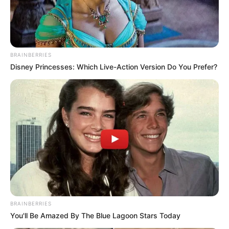
BRAINBERRIES
Disney Princesses: Which Live-Action Version Do You Prefer?
Rcn Radio
Zonas especiales para ambulancias
Por:
Paula Andrea García Cerón
Octubre 24, 2024
BRAINBERRIES
You'll Be Amazed By The Blue Lagoon Stars Today