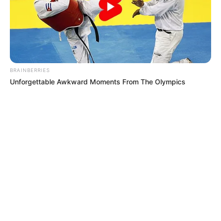
Portal, envíanos tus denuncias,
conviértete en nuestros ojos donde la
noticia se esté desarrollando,
escríbanos al WhatsApp a través de
este link
BRAINBERRIES
Unforgettable Awkward Moments From The Olympics
COMPARTIR
ALERTA BOGOTÁ EN GOOGLE NEWS
TEMAS RELACIONADOS
AMBULANCIAS
SECRETARÍA DE SALUD
ACCIDENTE
PACIENTES