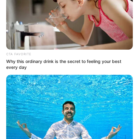
Seguridad Privada
11. Vehículos de carga para el transporte y
abastecimiento de
medicamentos y/o alimentos.
12. Vehículos automotores para el transporte de
pacientes que se desplacen debido a
tratamientos
CTA FAVORITE
vitales.
Why this ordinary drink is the secret to feeling your best
every day
13. Vehículos y motocicletas vinculados a
medios de
comunicaciones
, los cuales deben estar debidamente
identificados.
14. Vehículos utilizados para el
transporte de valores
debidamente autorizados por la Superintendencia de
Vigilancia y Seguridad Privada.
15. Vehículos y motocicletas
eléctricas y/o híbridos.
16. Motocicletas del
servicio de domicilio.