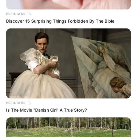
BRAINBERRIES
Discover 15 Surprising Things Forbidden By The Bible
Alcaldía de Neiva
Dia sin carro Neiva
Por:
Paula Andrea García Cerón
BRAINBERRIES
Is The Movie "Danish Girl" A True Story?
Abril 10, 2025