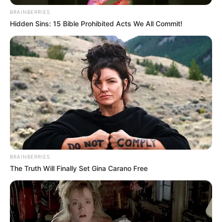
acordarnos que el decreto 530 del 2024 regula y acoge
BRAINBERRIES
ese día municipal de la bicicleta, con ello
se espera
Hidden Sins: 15 Bible Prohibited Acts We All Commit!
motivar a aquellas acciones que incentiven el uso de la
bicicleta”.
BRAINBERRIES
The Truth Will Finally Set Gina Carano Free