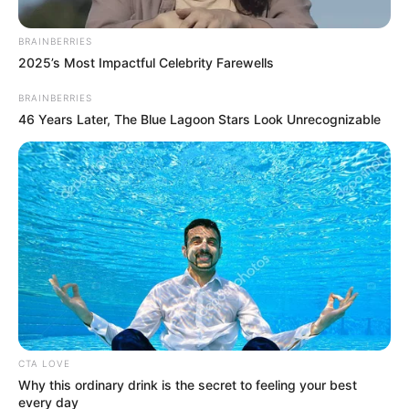
BRAINBERRIES
2025’s Most Impactful Celebrity Farewells
BRAINBERRIES
46 Years Later, The Blue Lagoon Stars Look Unrecognizable
Cortesía para Alerta Santanderes
Por:
Yamid Rodríguez Manzano
Noviembre 29, 2020
CTA LOVE
Why this ordinary drink is the secret to feeling your best
every day