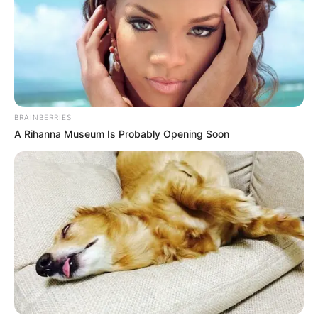
La víctima fue identificada como
José Crisanto Pacheco
Pacheco, de 52 años de edad y de profesión agricultor
quién según las autoridades, recibió un disparo
fulminante que determinó su muerte.
COMPARTIR
BRAINBERRIES
A Rihanna Museum Is Probably Opening Soon
ALERTA BOGOTÁ EN GOOGLE NEWS
TEMAS RELACIONADOS
CATATUMBO
OCAÑA
RÍO DE ORO
MANTÉNGASE EN ALERTA