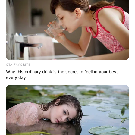
interesan. Para estar bien informado, por
favor, active las notificaciones de Alerta.
ACTIVAR AHORA
TEMAS DESTACADOS
CTA FAVORITE
Why this ordinary drink is the secret to feeling your best
CATATUMBO
every day
PUENTE INTERNACIONAL SIMÓN BOLÍVAR
NOTICIAS NORTE DE SANTANDER
ÁREA METROPOLITANA DE CÚCUTA
OCAÑA
NARCOTRÁFICO
ELN