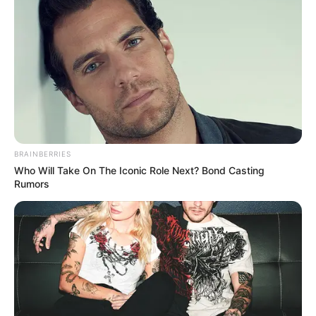
UNIRSE AL CANAL DE WHATSAPP
En las últimas horas
miembros de la policía y el Ejército
Nacional
lograron la recuperación de un
vehículo tipo
cisterna
hurtado con combustible.
El hecho ocurrió en la vía que del municipio de Ocaña
conduce a Aguachica
en el sur del Cesar. Según datos de
la policía, en el marco del plan navidad ‘El mejor regalo es
BRAINBERRIES
tu vida’, en
un trabajo articulado permitió la recuperación
Who Will Take On The Iconic Role Next? Bond Casting
de un automotor
tractocamión cisterna
el cual había sido
Rumors
hurtado la noche anterior en la vía Ocaña - Aguachica, sur
del Cesar.
Una fuente oficial indicó que, "
Los sujetos se
encontraban sobre la vía
con un vehículo tipo automóvil
aparentemente con fallas mecánicas,
para lo cual
hicieron señal de 'pare' con el fin de detener la marcha del
tractocamión procediendo a despojar al conductor e
ingresarlo a la zona boscosa.