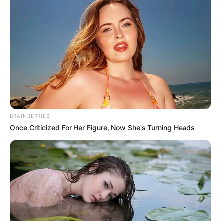
Lunes
El lunes 9 de junio no pueden circular los
vehículos con
placas terminadas en 1 y 2.
Martes
El martes 10 de junio no pueden circular los
vehículos
con placas terminadas en 3 y 4.
BRAINBERRIES
Miércoles
Once Criticized For Her Figure, Now She's Turning Heads
La restricción para el miércoles 11 de junio es para las
placas 5 y 6.
Jueves
El jueves 12 de junio el pico y placa es para los dígitos
7 y
8.