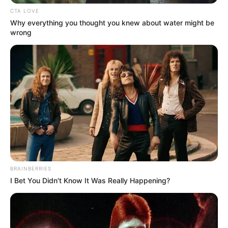
CTA LOVE
Tenemos todas las noticias que le
Why everything you thought you knew about water might be
interesan. Para estar bien informado, por
wrong
favor, active las notificaciones de Alerta.
ACTIVAR AHORA
TEMAS DESTACADOS
CATATUMBO
PUENTE INTERNACIONAL SIMÓN BOLÍVAR
NOTICIAS NORTE DE SANTANDER
BRAINBERRIES
ÁREA METROPOLITANA DE CÚCUTA
OCAÑA
I Bet You Didn't Know It Was Really Happening?
NARCOTRÁFICO
ELN