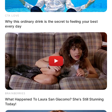
CTA LOVE
Why this ordinary drink is the secret to feeling your best
every day
Vehículos particulares y motocicletas
BRAINBERRIES
del área metropolitana de Cúcuta,
What Happened To Laura San Giacomo? She's Still Stunning
Today!
nacionales y extranjeros