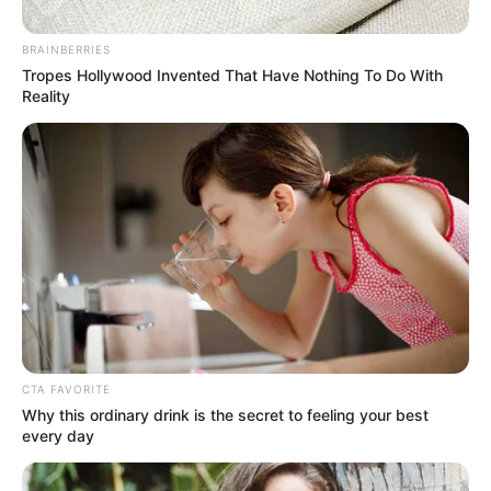
BRAINBERRIES
Tropes Hollywood Invented That Have Nothing To Do With
Reality
Cortesia Juan Pablo Cohen
Retiran reductores en la avenida Libertadores en Cúcuta
Por:
Juan David Quijano Castillo
Junio 9, 2025
CTA FAVORITE
Why this ordinary drink is the secret to feeling your best
every day
COMPARTIR