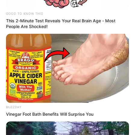
GOOD TO KNOW THIS
This 2-Minute Test Reveals Your Real Brain Age - Most
People Are Shocked!
RCN Radio - Adolfo Charris
Vía en mal estado.
Por:
Adolfo de Jesús Charris Casseres
Mayo 8, 2025
BUZZDAY
Vinegar Foot Bath Benefits Will Surprise You