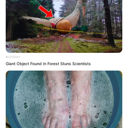
COMPARTIR
UNIRSE AL CANAL DE WHATSAPP
Preocupación hay entre los habitantes de la Urbanización
de Caribe Verde en Barranquilla, ya que
un puente
vehicular presenta socavamiento
y quienes lo transitan a
diario temen que haya una tragedia.
BUZZDAY
Alfonso Ospino, habitante del sector de
Caribe Verde
me
Giant Object Found In Forest Stuns Scientists
contó a
RCN Radio
desde cuando se presenta la situación
con el puente.
Lea también:
Estudiantes de la Universidad del Atlántico
protestaron para exigir seguridad