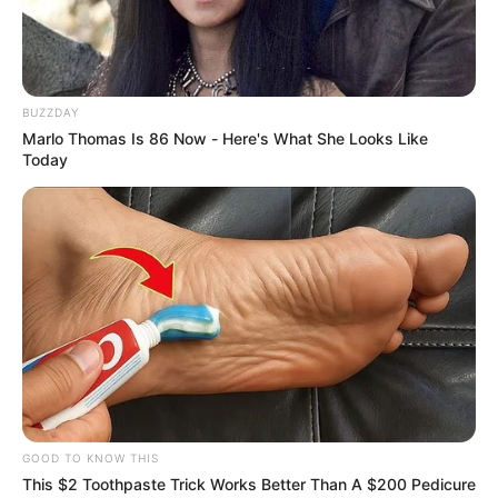
ACTIVAR AHORA
BUZZDAY
Marlo Thomas Is 86 Now - Here's What She Looks Like
Today
TEMAS DESTACADOS
POLONUEVO
LOS COSTEÑOS
TRANSMETRO
EDUARDO VERANO DE LA ROSA
ALEJANDRO CHAR
SOLEDAD, ATLÁNTICO
LOS PEPES
GOOD TO KNOW THIS
This $2 Toothpaste Trick Works Better Than A $200 Pedicure