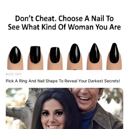
una cinta de color amarillo de “
No Pase
”, para evitar una
tragedia.
COMPARTIR
ALERTA BOGOTÁ EN GOOGLE NEWS
TEMAS RELACIONADOS
NOTICIAS BARRANQUILLA
PREOCUPACIÓN
PUENTE
BUZZ DAY
BARRANQUILLA
Pick A Ring And Nail Shape To Reveal Your Darkest Secrets!
MANTÉNGASE EN ALERTA
Tenemos todas las noticias que le
interesan. Para estar bien informado, por
favor, active las notificaciones de Alerta.