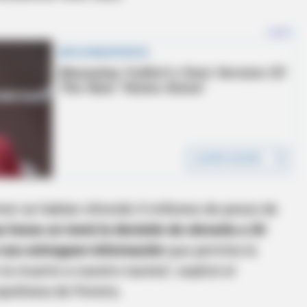
imen se habían ofrecido 5 millones de pesos de
s horas se tomó la decisión de elevarla a 20
 nos entreguen información
que permita la
la muerte a nuestro taxista”, explicó el
politana de Pereira.