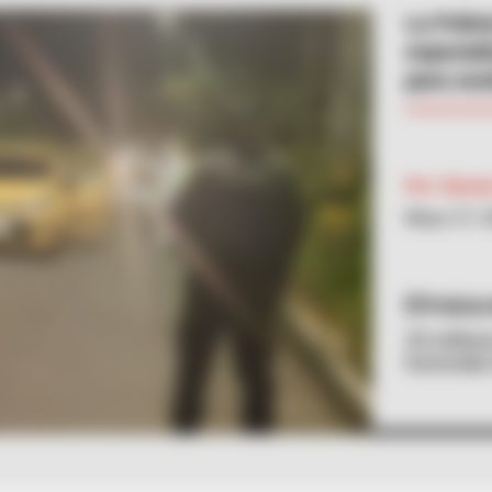
La Polic
especiali
para esc
Por:
Ramón
Mayo 27, 
Policía
20 millon
homicidio 