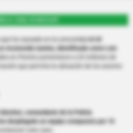
RSE AL CANAL DE WHATSAPP
zo que ha causado en la comunidad
el vil
n reconocido taxista, identificado como Luis
ades en Pereira aumentaron a 20 millones de
ación que permita la ubicación de los autores
 Sánchez, comandante de la Policía
 fue desplegado un equipo compuesto por 10
esclarecer este caso.