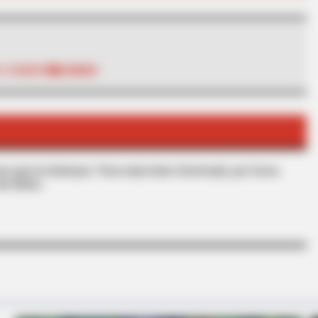
BUZZ DAY
BUZZ 
k
Remember Tiger's Ex-Wife? Try Not
The
To Smile When You See Her Now
See
A TAXISTA
CRIMEN
s que le interesan. Para estar bien informado, por favor,
de Alerta.
INSTANTHUB