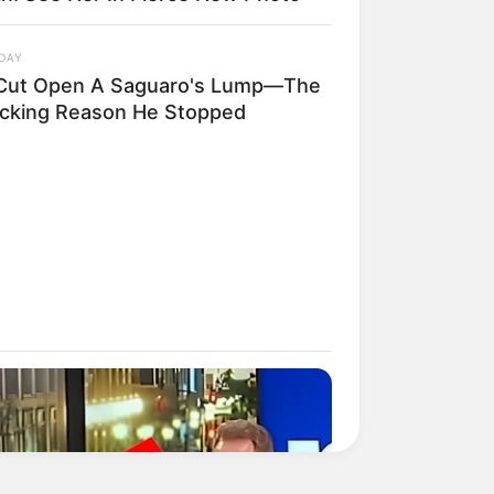
DAY
Cut Open A Saguaro's Lump—The
cking Reason He Stopped