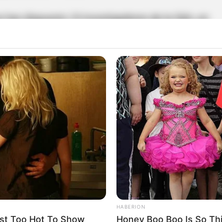
e han dispuesto 10 investigadores de la Sijín, en
calía General de la Nación, para llegar a estos
ando el análisis detallado de los recorridos que
que cumplió el día en que fue asesinado”.
so hecho,
extendemos nuestras condolencias a
ortante gremio de taxistas de Pereira
, queremos
tundentes contra el delito; no permitiremos que
 tranquilidad de los pereiranos”, puntualizó el
HABERION
st Too Hot To Show
Honey Boo Boo Is So Thi