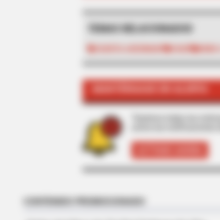
BUZZ DAY
TEMAS RELACIONADOS
Kate Middleton's Daring Outfit Too
Prince William's Breath Away
TAXISTA ASESINADO
TAXIS
ROBO 
MANTÉNGASE EN ALERTA
Tenemos todas las noticia
active las notificaciones 
ACTIVAR AHORA
RADAR MEDIA