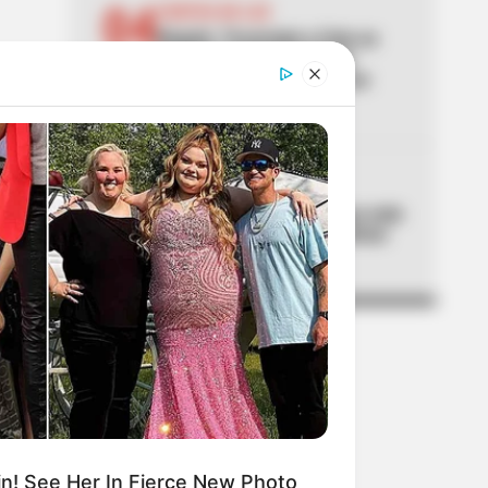
04
CORTES DE LUZ
Bogotá, Tocancipá y Cota se
quedan a oscuras el 6 de
agosto: lista de barrios con
cortes de luz
05
PICO Y PLACA
Bogotá tendrá pico y placa este
domingo: Movilidad confirmó
horarios y multas
n! See Her In Fierce New Photo