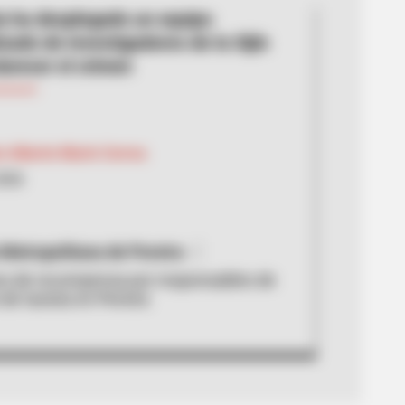
ía ha desplegado un equipo
zado de investigadores de la Sijín
larecer el crimen
 Alberto Marín Correa
2026
 Metropolitana de Pereira
es de recompensa por responsables de
de taxista en Pereira