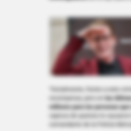
“Inicialmente, frente a este cr
recompensa, pero en
las última
millones para las personas que
captura de quienes le causaron 
comandante de la Policía Metro