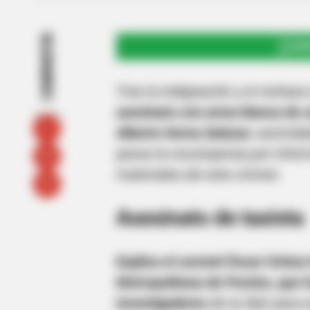
COMPARTIR
UNI
Tras la indignación y el recha
asesinato con arma blanca de u
Alberto Serna Salazar
, autorid
pesos la recompensa por inform
materiales de este crimen.
Asesinato de taxista
Explica el coronel Óscar Ochoa
Metropolitana de Pereira, que
investigadores
de la Sijín para 