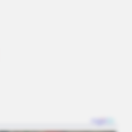
DAY
 Equine Woman You've Never
n Before