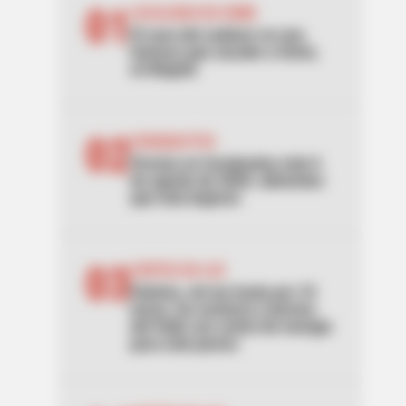
01
LOCALIDAD DE USME
El caso del cadáver en una
hamaca que sacude a Usme,
en Bogotá
02
CORABASTOS
Precios en Corabastos este 6
de agosto de 2026: alimentos
que más bajaron
03
CORTES DE LUZ
Palmira, sin luz hasta por 10
horas: los sectores y barrios
del Valle con cortes de energía
para este jueves