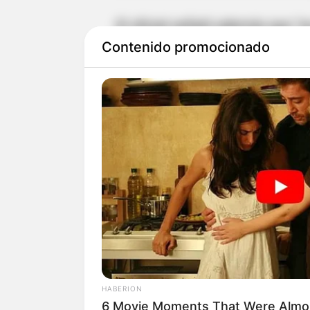
El oficial señaló además que “s
un trabajo articulado con la Fis
Contenido promocionado
delincuentes. Ya
estamos realiz
hizo este taxista
y del servicio 
“Así mismo, y ante este doloro
su familia y también a este imp
expresarles que seguiremos con
estos hechos sigan enlutando la
coronel Óscar Ochoa Sánchez.
Operativos autoridades
HABERION
6 Movie Moments That Were Almo