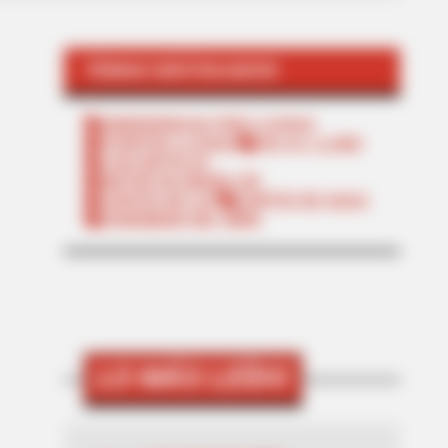
TEMAS DESTACADOS
EMERGENCIAS POR LLUVIAS
FUERTES LLUVIAS
VIA AL LLANO
LIGA BETPLAY
METRO DE MEDELLÍN
CORTES DE LUZ
CORTES DE AGUA
FENÓMENO DEL NIÑO
LO MÁS LEÍDO