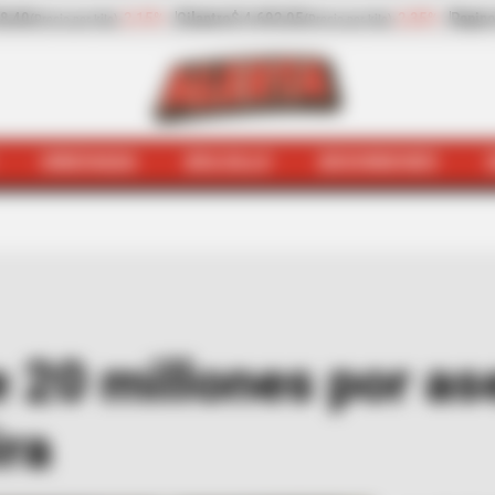
2,35%
Pepino de rellenar
$ 2.932,20
-13,30%
Zanahoria
$ 1.
(Precio por kilo)
HINCHADA
BOLSILLO
BOCHINCHES
axiviris
Recompensa de 20 millones por asesinos de un ta
20 millones por as
ira