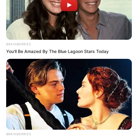
nocturno cumplió los
requisitos para la
extensión de horario":
Daniel Soto
IBAGUÉ
BRAINBERRIES
You'll Be Amazed By The Blue Lagoon Stars Today
"Los homicidios en
diciembre disminuyeron
un 50 %": Daniel Soto
OPERATIVOS
Un herido y la incautación
de 20 millones en pólvora,
balance de la primer
semana de diciembre en
Ibagué
BRAINBERRIES