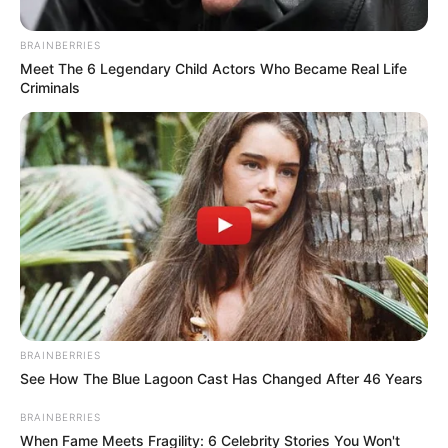
BRAINBERRIES
Meet The 6 Legendary Child Actors Who Became Real Life
Criminals
IBAGUÉ
Autoridades han incautado 52 armas
de fuego en Ibagué
IBAGUÉ
"Mujeres quemadas con
ácido en Ibagué es falso":
BRAINBERRIES
Daniel Soto
See How The Blue Lagoon Cast Has Changed After 46 Years
BRAINBERRIES
When Fame Meets Fragility: 6 Celebrity Stories You Won't