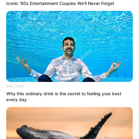
Iconic '90s Entertainment Couples We'll Never Forget
IBAGUÉ
"Disminuyen homicidios en
Ibagué": Secretario de
Gobierno
IBAGUÉ
Restricción de parrillero en
moto el 7, 24 y 31 de
diciembre será de 11 de la
CTA LOVE
noche a 6 de la mañana
Why this ordinary drink is the secret to feeling your best
every day
IBAGUÉ
En los próximos días se
definen permisos para