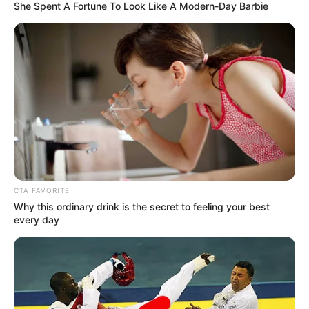
She Spent A Fortune To Look Like A Modern-Day Barbie
"La suspensión de los
servicios en la
permanente Central es
responsabilidad del
contratista": Daniel Soto
CARGAR MÁS
CTA FAVORITE
TEMAS DESTACADOS
Why this ordinary drink is the secret to feeling your best
every day
EMERGENCIAS POR LLUVIAS
FUERTES LLUVIAS
VIA AL LLANO
LIGA BETPLAY
METRO DE MEDELLÍN
CORTES DE LUZ
CORTES DE AGUA
FENÓMENO DEL NIÑO