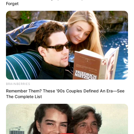
Forget
PROCURADURÍA
Procuraduría destituyó e
inhabilitó por 10 años a
Daniel Felipe Soto Mejía,
Director de Justicia y
Orden Público de Ibagué
IBAGUÉ
Autoridades inmovilizaron
vehículos y sellaron
BRAINBERRIES
talleres en la calle 24
Remember Them? These '90s Couples Defined An Era—See
The Complete List
IBAGUÉ
"Ningún establecimiento