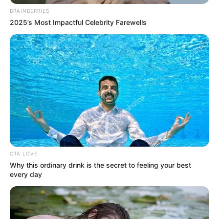
BRAINBERRIES
¡Atención, conductores! La
2025’s Most Impactful Celebrity Farewells
movilidad en la Av. El
Consulado de Cartagena
tendrá cambios
temporales
YAMIL ARANA
Gobernación de Bolívar
entrega pavimentación de
la calle principal del barrio
20 de Julio en Cartagena
tras 40 años
CTA LOVE
Why this ordinary drink is the secret to feeling your best
every day
CIUDAD BOLIVAR
Andar por barrio de
Ciudad Bolívar se volvió un
calvario por desorden de