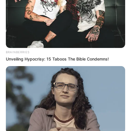
dominical
CIERRES VIALES EN BOGOTÁ
Alcaldía confirma cierre
vial en la calle 116: las
obras irán hasta febrero
BRAINBERRIES
Unveiling Hypocrisy: 15 Taboos The Bible Condemns!
OBRAS EN LA VÍA
Alcaldía de Cartagena
anunció cinco obras clave
que se ejecutarán en la
ciudad en 2026: conoce
cuáles son
OBRAS EN LA VÍA