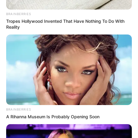
BRAINBERRIES
Tropes Hollywood Invented That Have Nothing To Do With
Reality
ENTREGA DE OBRAS
Comunidades indígenas en
Natagaima, Tolima, están 'estrenosos':
vías les facilitan la vida
COTA, CUNDINAMARCA
Cundinamarca pone fecha
al arreglo de la variante de
Cota: vienen pasos
BRAINBERRIES
alternos por siete meses
A Rihanna Museum Is Probably Opening Soon
CAMBIOS VIALES