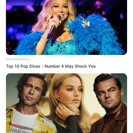
Confirman cierres de la vía
al Llano y habilitan rutas
especiales para completar
el viaje
PUENTE
Entregan puente clave en
BRAINBERRIES
el sur del Tolima:
Top 10 Pop Divas - Number 4 May Shock You
campesinos podrán sacar
las cosechas más fácil
URABÁ
Avanzan obras de puentes
San Juan y Mulatos; ya
hay fecha en la que
abrirían el paso