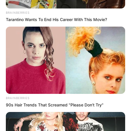
CHAPARRAL
BRAINBERRIES
Tarantino Wants To End His Career With This Movie?
Chaparral está a punto de
estrenar su renovada
avenida Tuluní
MALLA VIAL
Entrar a Suba por la 80
sería pan comido:
reactivan esperadas obras
viales
BRAINBERRIES
90s Hair Trends That Screamed "Please Don't Try"
INFRAESTRUCTURA VIAL
Funza evoluciona con
importante obra:
estrenarían ciclovía