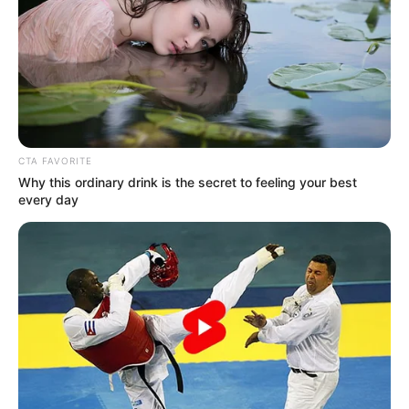
contratos
CARGAR MÁS
CTA FAVORITE
TEMAS DESTACADOS
Why this ordinary drink is the secret to feeling your best
every day
EMERGENCIAS POR LLUVIAS
FUERTES LLUVIAS
VIA AL LLANO
LIGA BETPLAY
METRO DE MEDELLÍN
CORTES DE LUZ
CORTES DE AGUA
FENÓMENO DEL NIÑO