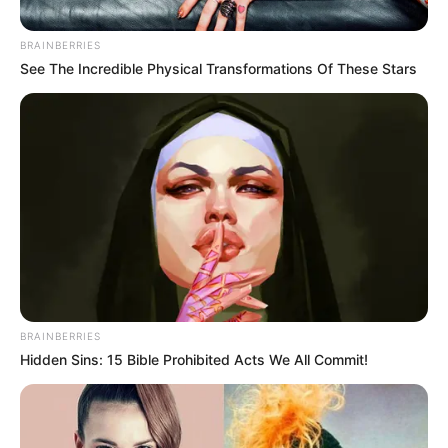
BRAINBERRIES
See The Incredible Physical Transformations Of These Stars
Cortesía: Festival Macondo 2025
BRAINBERRIES
Festival Macondo 2025
Hidden Sins: 15 Bible Prohibited Acts We All Commit!
Por:
David Rincón
Julio 16, 2025