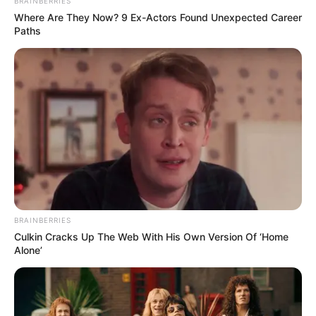
BRAINBERRIES
interesan. Para estar bien informado, por
Where Are They Now? 9 Ex-Actors Found Unexpected Career
favor, active las notificaciones de Alerta.
Paths
ACTIVAR AHORA
TEMAS DESTACADOS
EMERGENCIAS POR LLUVIAS
FUERTES LLUVIAS
VIA AL LLANO
LIGA BETPLAY
METRO DE MEDELLÍN
CORTES DE LUZ
CORTES DE AGUA
BRAINBERRIES
FENÓMENO DEL NIÑO
Culkin Cracks Up The Web With His Own Version Of ‘Home
Alone’