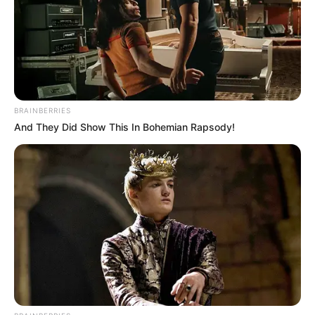
Bolívar. Para seguir todos los detalles puede visitar
www.festivalmacondo.org
y las redes sociales
@macondofestcolombia y @parescolombia.
COMPARTIR
BRAINBERRIES
ALERTA BOGOTÁ EN GOOGLE NEWS
And They Did Show This In Bohemian Rapsody!
TEMAS RELACIONADOS
NOTICIAS MAGDALENA
ARACATACA
GABRIEL GARCÍA MÁRQUEZ
MANTÉNGASE EN ALERTA
Tenemos todas las noticias que le