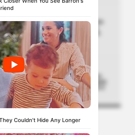
k Closer When You See Barron's
friend
04
CRIMEN
Tras hallazgo de estudiante
enterrado en una caneca,
envían a prisión a soldado
señalado del crimen en
Antioquia
05
DÍAS FESTIVOS
Trabajadores descansarán
cuatro días seguidos: Bogotá
hace oficial puente desde el
jueves
They Couldn't Hide Any Longer