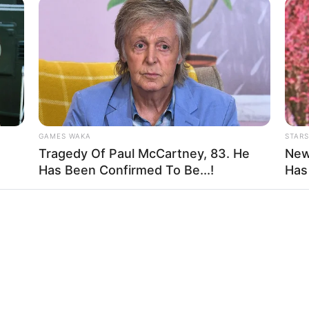
RTA BOGOTÁ EN GOOGLE NEWS
TSAPP
GAMES WAKA
STARS
Tragedy Of Paul McCartney, 83. He
New
Has Been Confirmed To Be...!
Has
s que le interesan. Para estar bien informado, por favor,
de Alerta.