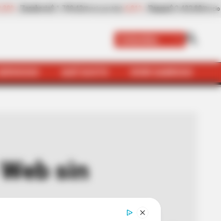
$ 2.432,80
+8,97%
Plátano hartón verde
$ 2.057,25
(Precio por kilo)
(Precio por k
Colombia
SERVICIOS
QUÉ SUSTO
VIVIR SABROSO
anear el Código QR?
 Web sin