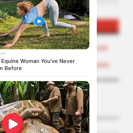
TEMAS DESTACADOS
EMERGENCIAS POR LLUVIAS
FUERTES LLUVIAS
VIA AL LLANO
LIGA BETPLAY
DAY
METRO DE MEDELLÍN
 Equine Woman You've Never
CORTES DE LUZ
CORTES DE AGUA
n Before
FENÓMENO DEL NIÑO
LO MÁS LEÍDO