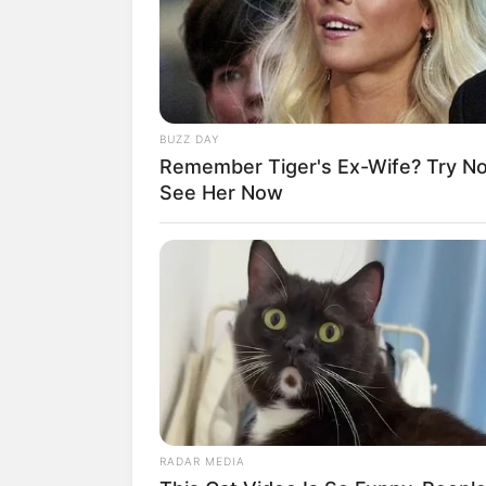
BUZZ DAY
Remember Tiger's Ex-Wife? Try N
See Her Now
Iniciar sesión en WhatsApp W
este momento. Para utilizar la
necesario escanear el código 
es
crucial para vincular tu cue
permitiendo acceder a sus cha
RADAR MEDIA