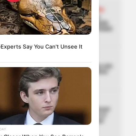
01
LOCALIDAD ANTONIO NARIÑO
[Video] Cámaras captaron
carro que habría abandonado
cuerpo de una mujer en Ciudad
Jardín
xperts Say You Can't Unsee It
02
PICO Y PLACA
Bogotá tendrá pico y placa este
domingo: Movilidad confirmó
horarios y multas
03
IMPUESTO PREDIAL
Galán propone cobro mensual
extra de hasta $29.000 en el
predial: ya definió para qué
estratos
DAY