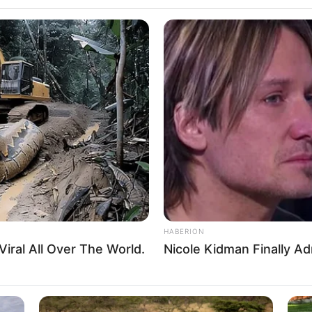
Le conta
función 
Por:
Natali
Agosto 8, 
tomado 
HABERION
Usar Wha
iral All Over The World.
Nicole Kidman Finally A