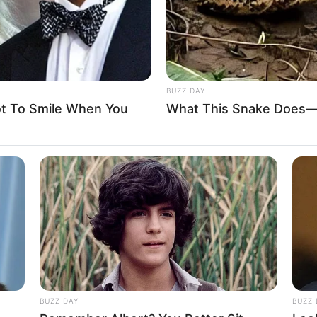
BUZZ DAY
ot To Smile When You
What This Snake Does—E
eb
sin escanear el código QR
no es posible en
 versión web o de escritorio de WhatsApp,
es
QR
desde la aplicación en tu teléfono. Este paso
nta móvil con la plataforma web
o de escritorio,
ts y contactos desde su computador.
BUZZ DAY
BUZZ 