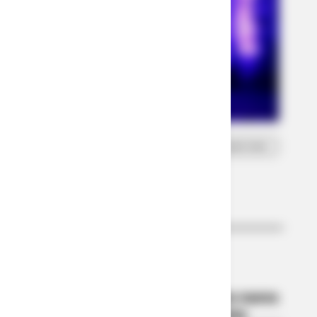
PAMPLONA
Laura Villamizar fue designada como nueva
rectora de la Universidad de Pamplona