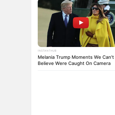
ALE
TEMAS RELACIONADOS
WHATSAPP WEB
TECNOLOGÍA
WHA
INSTANTHUB
Melania Trump Moments We Can't
Believe Were Caught On Camera
MANTÉNGASE EN ALERTA
Tenemos todas las noticia
active las notificaciones 
ACTIVAR AHORA