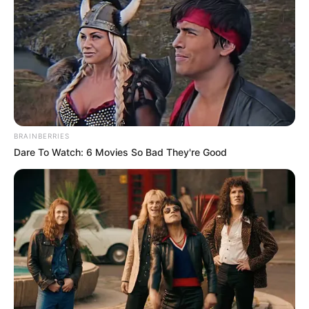
En la capital nortesantandereana, la iniciativa contará
con la participación de la
Secretaría de Ambiente y
Sostenibilidad
y el
Instituto Municipal para la Recreación
y el Deporte (IMRD)
, entidades que han unido esfuerzos
para vincular esta campaña ambiental con uno de los
espacios de actividad física más concurridos de la
ciudad.
BRAINBERRIES
Dare To Watch: 6 Movies So Bad They're Good
Deporte y conciencia ambiental
La jornada se integra a la programación habitual de la
ciclovía
, una estrategia que se realiza semanalmente en
Cúcuta
y que busca incentivar
estilos de vida saludables
mediante el aprovechamiento de espacios públicos para
la práctica
deportiva
y
recreativa
.