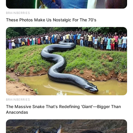
frente al
cambio climático
y fomenta
hábitos sostenibles
en las comunidades de diferentes países.
BRAINBERRIES
These Photos Make Us Nostalgic For The 70's
BRAINBERRIES
The Massive Snake That's Redefining 'Giant'—Bigger Than
Anacondas