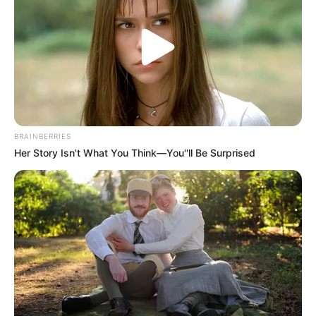
Gran Colombia: horarios y desvíos
COMPARTIR
ALERTA BOGOTÁ EN GOOGLE NEWS
BRAINBERRIES
Her Story Isn't What You Think—You''ll Be Surprised
TEMAS RELACIONADOS
CÚCUTA
BAILE
MEDIO AMBIENTE
ACTIVIDAD FÍSICA
NOTICIAS CÚCUTA
ALCALDÍA DE CÚCUTA
MANTÉNGASE EN ALERTA
Tenemos todas las noticias que le