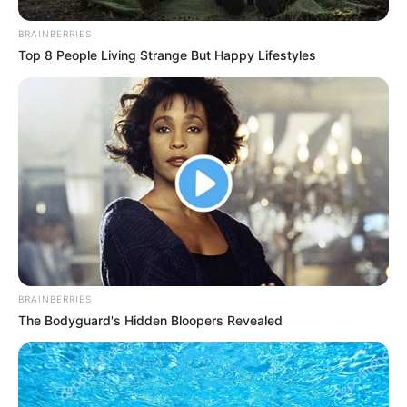
interesan. Para estar bien informado, por
favor, active las notificaciones de Alerta.
BRAINBERRIES
Top 8 People Living Strange But Happy Lifestyles
ACTIVAR AHORA
TEMAS DESTACADOS
CATATUMBO
PUENTE INTERNACIONAL SIMÓN BOLÍVAR
NOTICIAS NORTE DE SANTANDER
ÁREA METROPOLITANA DE CÚCUTA
OCAÑA
NARCOTRÁFICO
ELN
BRAINBERRIES
The Bodyguard's Hidden Bloopers Revealed