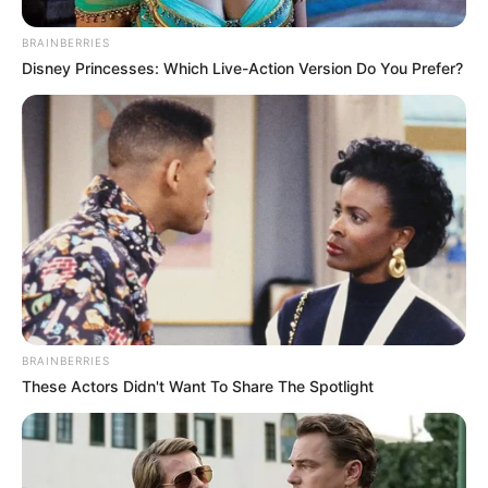
TEMAS RELACIONADOS
BRAINBERRIES
SABANALARGA
NOTICIAS
Disney Princesses: Which Live-Action Version Do You Prefer?
CARNAVAL DEL ATLÁNTICO
MANTÉNGASE EN ALERTA
Tenemos todas las noticias que le
interesan. Para estar bien informado, por
favor, active las notificaciones de Alerta.
ACTIVAR AHORA
BRAINBERRIES
These Actors Didn't Want To Share The Spotlight
TEMAS DESTACADOS