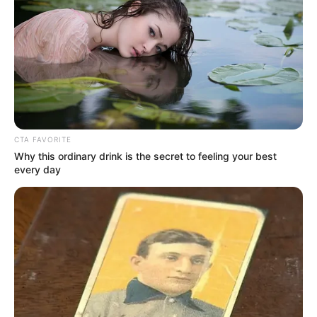
CTA FAVORITE
Why this ordinary drink is the secret to feeling your best
every day
Le puede interesar:
RCN RADIO Ocupó el segundo lugar
en la Muestra de Talentos del Carnaval de los Periodistas
2025
Asimismo, contará con la asistencia de agrupaciones y
grupos de danzas de Sucre, La Guajira, Meta, Tolima,
Santander, Córdoba, Cundinamarca, Cesar, Magdalena,
Bolívar, Arauca
, entre otras, que vestirán las calles de