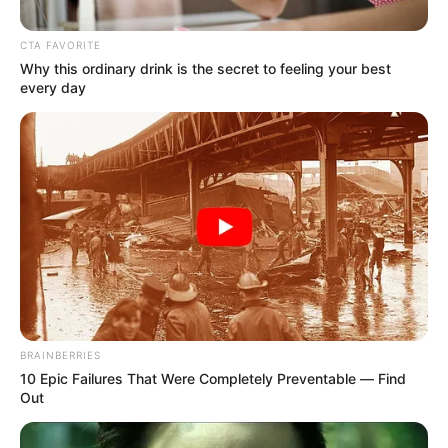
CTA FAVORITE
Why this ordinary drink is the secret to feeling your best
every day
Gobernación del Atlántico
Diablos Arlequines
BRAINBERRIES
Por:
María Beatriz López
10 Epic Failures That Were Completely Preventable — Find
Febrero 20, 2025
Out