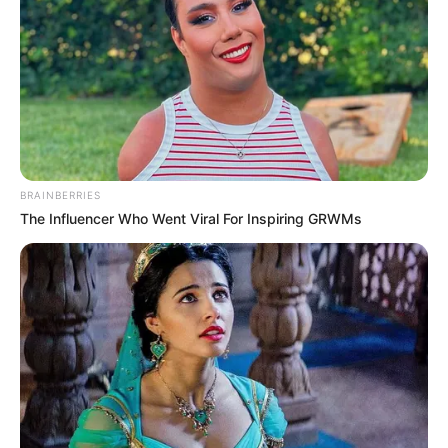
inspiran a las nuevas generaciones a valorar su identidad,
fortalecer el sentido de pertenencia y exaltar la esencia
del folclor caribeño”.
Asimismo, señaló que, para garantizar una experiencia
segura e inolvidable tanto para locales como para
visitantes, se ha diseñado y socializado con la
comunidad un plan de contingencia en coordinación con
la Fuerza Pública.
BRAINBERRIES
The Influencer Who Went Viral For Inspiring GRWMs
Le puede interesar:
Proponen crear corredor artístico de
Gabo entre Cartagena y Ciudad de México
COMPARTIR
ALERTA BOGOTÁ EN GOOGLE NEWS