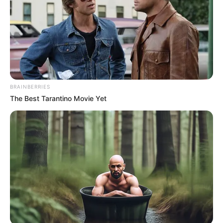
POLONUEVO
LOS COSTEÑOS
TRANSMETRO
EDUARDO VERANO DE LA ROSA
ALEJANDRO CHAR
SOLEDAD, ATLÁNTICO
LOS PEPES
BRAINBERRIES
The Best Tarantino Movie Yet