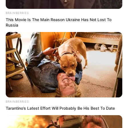
BRAINBERRIES
This Movie Is The Main Reason Ukraine Has Not Lost To
Russia
Cortesía Gobernación de Córdoba.
Inauguración de los VII Juegos Escolares
Centroamericanos y del Caribe Córdoba 2025.
BRAINBERRIES
Por:
Angy Cueto Martínez
Tarantino’s Latest Effort Will Probably Be His Best To Date
Noviembre 3, 2025