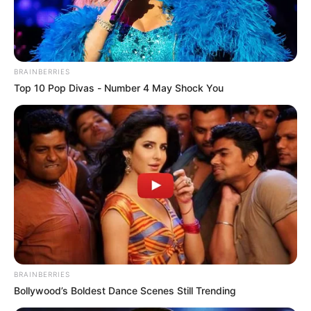
Desde este lunes, Montería y Cereté viven el segundo
día de competencias con el entusiasmo intacto.
Porque
más allá de los podios, estos Juegos celebran la fuerza
BRAINBERRIES
del deporte como lenguaje universal, capaz de unir a todo
Top 10 Pop Divas - Number 4 May Shock You
un continente en un mismo latido.
COMPARTIR
ALERTA BOGOTÁ EN GOOGLE NEWS
TEMAS RELACIONADOS
JÓVENES
DEPORTES
MONTERÍA
BRAINBERRIES
Bollywood’s Boldest Dance Scenes Still Trending
MANTÉNGASE EN ALERTA