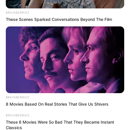
de la noche y la emoción de los atletas que por primera
vez pisaban suelo cordobés.
BRAINBERRIES
These Scenes Sparked Conversations Beyond The Film
Leer también:
Entre el 4 y 8 de noviembre habrá cortes de
luz en varios municipios del departamento de Sucre
BRAINBERRIES
8 Movies Based On Real Stories That Give Us Shivers
BRAINBERRIES
These 6 Movies Were So Bad That They Became Instant
Classics