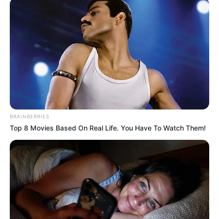
Tenemos todas las noticias que le
interesan. Para estar bien informado, por
favor, active las notificaciones de Alerta.
ACTIVAR AHORA
BRAINBERRIES
TEMAS DESTACADOS
Top 8 Movies Based On Real Life. You Have To Watch Them!
EMERGENCIAS POR LLUVIAS
FUERTES LLUVIAS
VIA AL LLANO
LIGA BETPLAY
METRO DE MEDELLÍN
CORTES DE LUZ
CORTES DE AGUA
FENÓMENO DEL NIÑO