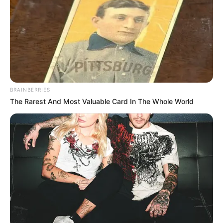
COMPARTIR
UNIRSE AL CANAL DE WHATSAPP
Los paladares de los atlanticenses se deleitarán
nuevamente este fin de semana. Esta vez el turno es para
el
Festival de la Arepa de Huevo
, que traerá las crocantes
BRAINBERRIES
y apetecidas arepas del
municipio de Luruaco.
The Rarest And Most Valuable Card In The Whole World
“Vamos a deleitarnos con las mejores arepas de huevo
del mundo: hechas en Luruaco, por más de 60 matronas
que llevarán su sabor del fogón a nuestro corazón. Para
que podamos disfrutarlas calientes y crocantes, un grupo
de cocineras tradicionales se radicará durante toda la
semana en Barranquilla, para llevarlas hasta sus casas
con todos los protocolos de bioseguridad”, dijo la
secretaria de Cultura y Patrimonio, Diana Acosta.
También le puede interesar:
Marihuana de exportación: