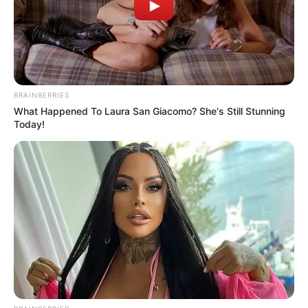
Tenemos todas las noticias que le
interesan. Para estar bien informado, por
favor, active las notificaciones de Alerta.
ACTIVAR AHORA
BRAINBERRIES
What Happened To Laura San Giacomo? She's Still Stunning
Today!
TEMAS DESTACADOS
POLONUEVO
LOS COSTEÑOS
TRANSMETRO
EDUARDO VERANO DE LA ROSA
ALEJANDRO CHAR
SOLEDAD, ATLÁNTICO
LOS PEPES