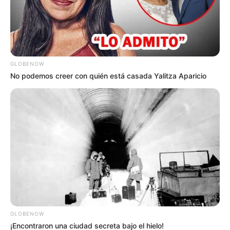
GLOBENOW
No podemos creer con quién está casada Yalitza Aparicio
A continuación, le explicamos las principales razones por
las que un
gato pide comida cuando ya tiene, cuántas
veces debe alimentarse al día, cómo debe ser su dieta
ideal
y por qué es recomendable separar el agua del
alimento.
¿Por qué un gato maúlla y pide más
comida si ya tiene?
Cuando un
gato pide comida a pesar de tener alimento
en el comedero
, pueden estar ocurriendo diversas
GLOBENOW
situaciones.
¡Encontraron una ciudad secreta bajo el hielo!