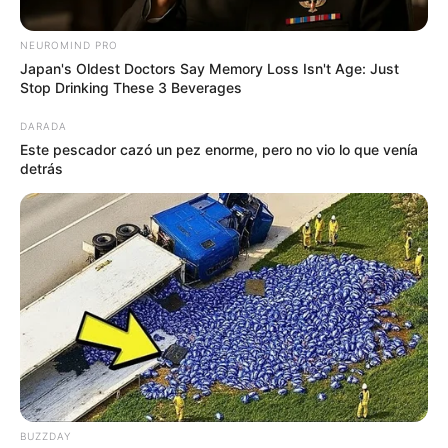
NEUROMIND PRO
Japan's Oldest Doctors Say Memory Loss Isn't Age: Just
Stop Drinking These 3 Beverages
DARADA
Este pescador cazó un pez enorme, pero no vio lo que venía
detrás
Collage Alerta Bogotá - Freepik.
¿Por qué un gato pide comida si ya tiene en el comedero?
Razones clave
Por:
July Morales
Julio 9, 2025
BUZZDAY