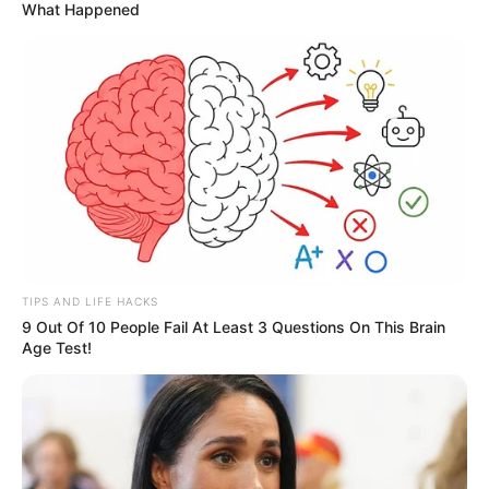
What Happened
TIPS AND LIFE HACKS
9 Out Of 10 People Fail At Least 3 Questions On This Brain
Crédito:
¿Por qué un gato pide comida si ya tiene en
Age Test!
Freepik.
el comedero? Razones clave
De interés:
¿Su perro come popó? Así logra evitarlo con
estos consejos de expertos