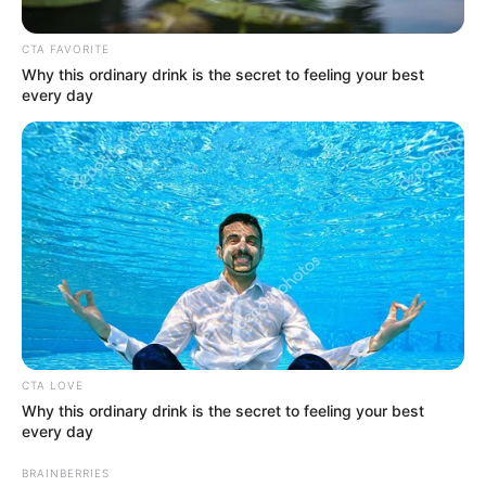
CTA FAVORITE
Why this ordinary drink is the secret to feeling your best
every day
Tomado de Freepik
Romero: Cómo usarlo para ayudar a la memoria
Por:
Natalia Espitia Salazar
Octubre 20, 2023
CTA LOVE
Why this ordinary drink is the secret to feeling your best
every day
COMPARTIR
BRAINBERRIES