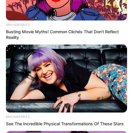
interesan. Para estar bien informado, por
favor, active las notificaciones de Alerta.
BRAINBERRIES
ACTIVAR AHORA
Busting Movie Myths! Common Clichés That Don't Reflect
Reality
TEMAS DESTACADOS
EMERGENCIAS POR LLUVIAS
FUERTES LLUVIAS
VIA AL LLANO
LIGA BETPLAY
METRO DE MEDELLÍN
CORTES DE LUZ
CORTES DE AGUA
FENÓMENO DEL NIÑO
BRAINBERRIES
See The Incredible Physical Transformations Of These Stars