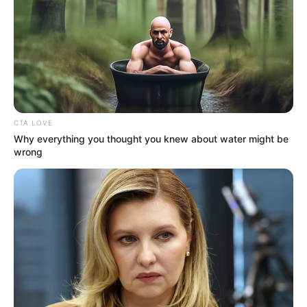
CTA LOVE
Why everything you thought you knew about water might be
wrong
Crédito: Tomado de
Propiedades mágicas del
pexels
romero.
Potencie los efectos mágicos del
romero
También puede
hacer combinaciones con otras platas