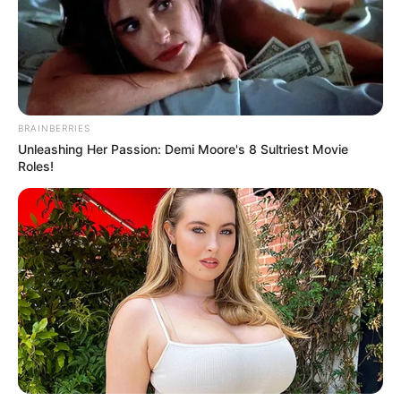
BRAINBERRIES
Unleashing Her Passion: Demi Moore's 8 Sultriest Movie
Roles!
El
olor del romero
, que es muy característico,
atrae
buenas energías y es capaz de alejar los miedos,
a
demás al hacer
sahumerios
con romero, el humo de esta
planta conecta con lo divino.
También puede
hacer coronas de romero:
fórmelas con