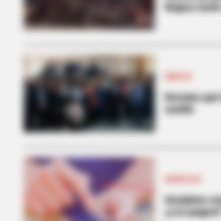
llegara tarde
EMPLEO
Revelan qué
sueldo
DAVIPLATA
Daviplata re
¿Los pagará