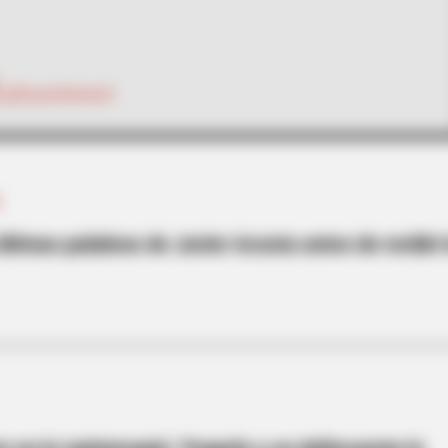
@DayaHerreraC
C
últimas palabras de Javier Acosta antes de recibir 