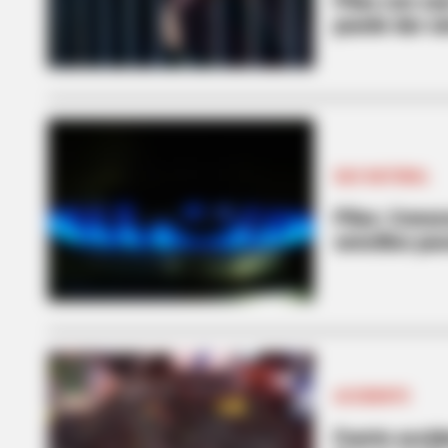
Pilas con cae
puede dar cá
GAS NATURAL
Pilas: Conoz
sencillos pa
ACCIDENTE
Fuerte accid