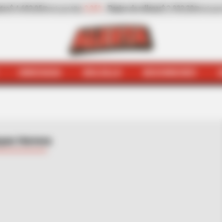
.932,20
-13,30%
Zanahoria
$ 1.709,42
-6,81%
(Precio por kilo)
(Precio por kilo)
HINCHADA
BOLSILLO
BOCHINCHES
INICIO
Dayan Herrera
yan Herrera