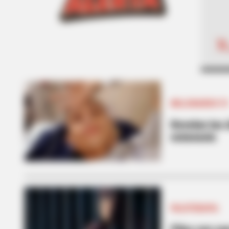
MILLONARIOS F
Revelan las 
eutanasia
PALOTERAPIA