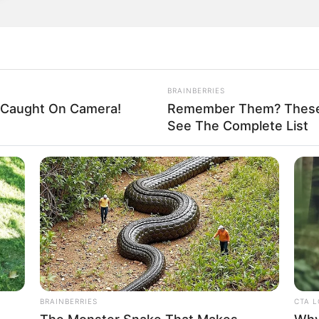
BRAINBERRIES
't Caught On Camera!
Remember Them? These 
ún no llegan a casa: Denuncian pleno caos
See The Complete List
la Calle 80
para conocer el pasado judicial de un ciudadano
BRAINBERRIES
CTA 