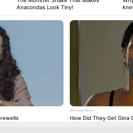
The Monster Snake That Makes
Why
Anacondas Look Tiny!
kne
 Conozca GRATIS si está reportado en este link
OTÁ
rabajo? Buscan a más de 800 desempleados en
BRAINBERRIES
arewells
How Did They Get Gina C