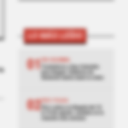
LO MÁS LEÍDO
01
EPA COLOMBIA
Trasladaron a Epa Colombia
la
para Ibagué: Gobierno de
Abelardo habría dado la orden
02
PICO Y PLACA
Pico y placa en Bogotá del 10
al 16 de agosto: cambios en la
rotación esta semana