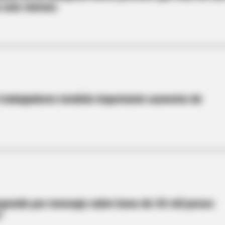
 este viernes
 trabajadores tendrán importante aumento de
sponde por mensaje sobre bono de 30 mil pesos:
?