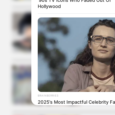
’90s TV Icons Who Faded Out Of
Hollywood
DATACRÉDITO
Datacrédito:
EMPLEO EN BOG
¿Buscando t
Bogotá
BRAINBERRIES
2025’s Most Impactful Celebrity F