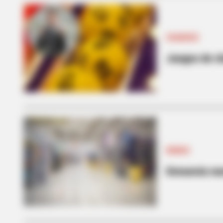
CHANCES
Juegos de c
BRAINBERRIES
Remember Them? These '90s
Couples Defined An Era—See The
Complete List
ROBOS
Denuncia nu