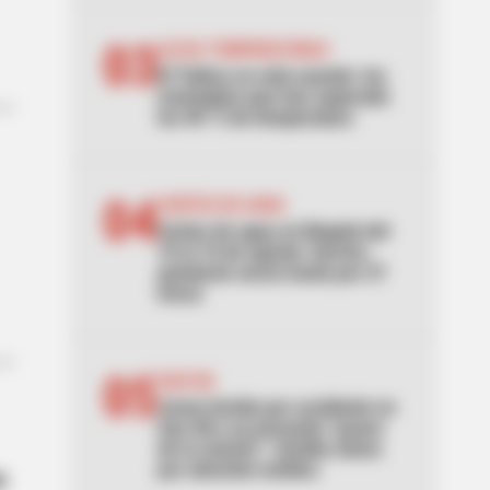
03
ALTAS TEMPERATURAS
El Tolima se está asando: los
municipios que han superado
los 40 °C de temperatura
04
CORTES DE AGUA
Cortes de agua en Bogotá del
10 al 16 de agosto: barrios
quedarán secos hasta por 27
horas
05
SAN GIL
Joven herido por accidente en
San Gil y un presunto “paseo
de la muerte”: familia clama
por atención médica
o