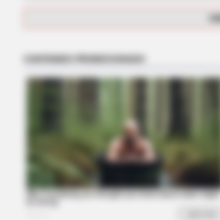
CA
CTA LOVE
Why this ordinary drink is the secr
every day