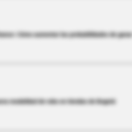
BRAINBERRIES
Take A Look At Demi Moore's Most
Iconic And Provocative Roles
hance: Cómo aumentar las probabilidades de gana
BRAIN
Mos
Cel
BRAINBERRIES
eva modalidad de robo en tiendas de Bogotá
She Took Her Love For 