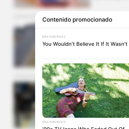
Contenido promocionado
CALLE 80
BRAINBERRIES
You Wouldn't Believe It If It Wasn
Ciudadanos a
vehicular en 
POLICÍA
Paso a paso 
BRAINBERRIES