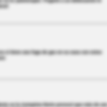
r en la 'paloterapia': Pegarle a un delincuente le
rcel
ca si tiene una fuga de gas en su casa con estos
sos
ente en la Autopista Norte provocó que más de un