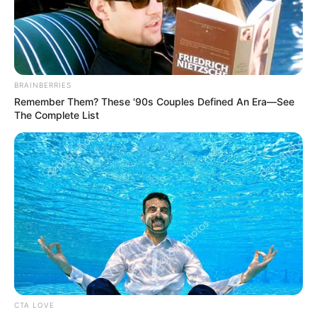
PIQUES ILEGALES
Conductores abandonaron sus motos
para evadir control en Ciudad Verde:
BRAINBERRIES
11 fueron inmovilizadas
Remember Them? These '90s Couples Defined An Era—See
The Complete List
CTA LOVE