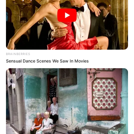
TEMAS DESTACADOS
EMERGENCIAS POR LLUVIAS
FUERTES LLUVIAS
VIA AL LLANO
LIGA BETPLAY
METRO DE MEDELLÍN
CORTES DE LUZ
CORTES DE AGUA
FENÓMENO DEL NIÑO
BRAINBERRIES
Sensual Dance Scenes We Saw In Movies