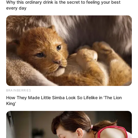
SOAT
Why this ordinary drink is the secret to feeling your best
every day
Si no usó el SOAT durante un año le saldrá
más barato: el nuevo incentivo que alegraría
a conductores
BRAINBERRIES
How They Made Little Simba Look So Lifelike in 'The Lion
King'
BOYACÁ
Gemelas que rechazaron dinero regalado dan
ejemplo: ahora tienen su propio