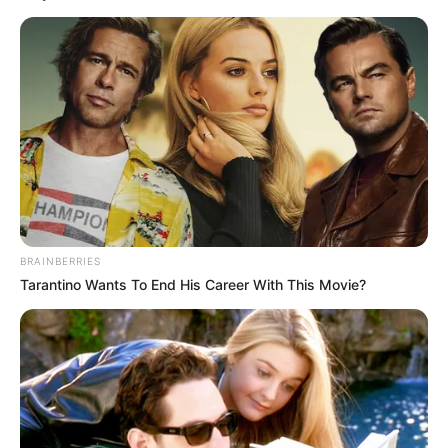
¡Conductor que atropelló a
Wilfreth Aguilera bebió
sus orines para engañar la
alcoholemia!
Escandalosos detalles del
caso
FACATATIVÁ,
CUNDINAMARCA
Facatativá implementa el
BRAINBERRIES
uso de cepos para carros y
Tarantino Wants To End His Career With This Movie?
motos: castigo supera los
$600.000
FACATATIVÁ,
CUNDINAMARCA
Facatativá estrena