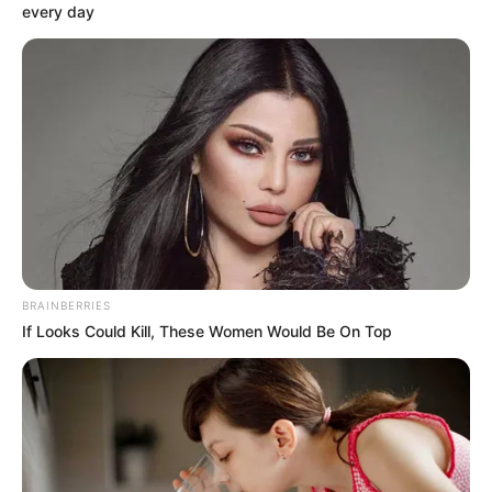
every day
REGIOTRAM DE OCCIDENTE
¡Póngale fecha!
Gobernador Jorge Rey
confirma cuándo llegan
los primeros trenes del
RegioTram
CLIMA EN CUNDINAMARCA
Jorge Rey activa plan
BRAINBERRIES
contra 'El Niño': perforan
If Looks Could Kill, These Women Would Be On Top
pozos profundos en
Facatativá, Cajicá y Sopó
REGIOTRAM DE OCCIDENTE
RegioTram de Occidente