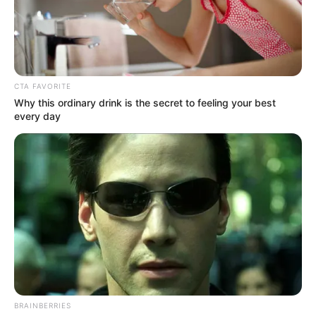
operará entre dos
municipios de
Cundinamarca antes de
terminar el 2027
CTA FAVORITE
REGIOTRAM DE OCCIDENTE
Why this ordinary drink is the secret to feeling your best
every day
Regiotram vs. Metro:
Orlando Celis no se deja
coger ventaja y confirma
cuándo rodará el tren
REGIOTRAM DEL NORTE
“Esto es un proyecto
serio”: Rey responde por
diferencias con Galán en
el Regiotram del Norte
BRAINBERRIES