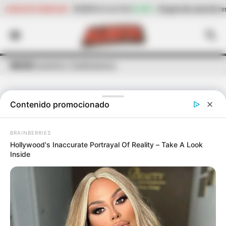
+0,48%
Cogote de carne de res
$ 23.158,40
-2,15%
Cilantro
CANASTA FAMILIAR
(Precio por kilo)
INICIO
Facatativá, Cundinamarca
Contenido promocionado
ÚLTIMAS NOTICIAS
DE
FACATATIVÁ, CUNDINAMARCA
BRAINBERRIES
Hollywood's Inaccurate Portrayal Of Reality – Take A Look
Inside