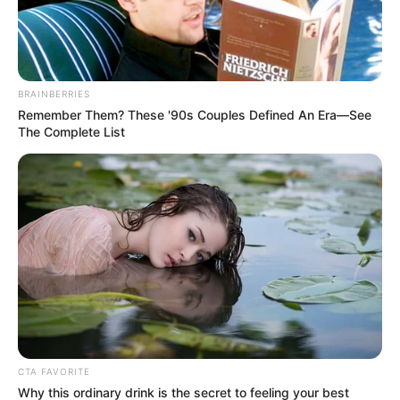
alcantarillado:
infraestructura moderna
protege viviendas y calles
BRAINBERRIES
FACATATIVÁ,
Remember Them? These '90s Couples Defined An Era—See
CUNDINAMARCA
The Complete List
Vereda en Cundinamarca
estrena vías: sector
Cancha de Tejo está a 15
días de ser entregado
CUNDINAMARCA
Desmantelan red que
ganaba $300 millones con
droga y gota a gota en
Cundinamarca: Rey felicitó
CTA FAVORITE
públicamente a la Policía
Why this ordinary drink is the secret to feeling your best