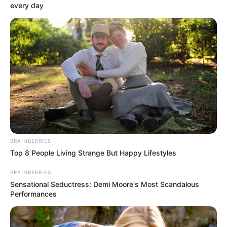
every day
ingeniero reportado como
desaparecido desde hace
dos semanas en Bogotá
JARDÍN INFANTIL
Padres denuncian
presunto abuso a menor
en jardín infantil de
Bogotá: la institución
responde
BRAINBERRIES
Top 8 People Living Strange But Happy Lifestyles
INSEGURIDAD EN BOGOTÁ
BRAINBERRIES
Cada vez más bogotanos
Sensational Seductress: Demi Moore's Most Scandalous
le están metiendo blindaje
Performances
a sus carros por
inseguridad