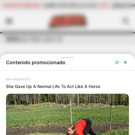
-4,09%
plátano hartón verde
$ 1.746,37
-4,20%
A
CANASTA FAMILIAR
ecio por kilo)
(Precio por kilo)
INICIO
Juan Pablo Latorre Gil
Contenido promocionado
BRAINBERRIES
She Gave Up A Normal Life To Act Like A Horse