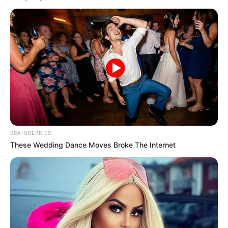
Prohibido trastearse el
viernes en Bogotá: alistan
restricciones a camiones
para este 7 de agosto
TIROTEO EN BOGOTÁ
Tiroteo causó pánico en
plena carrera 15 del norte
de Bogotá; vigilante habría
disparado a presuntos
delincuentes
BRAINBERRIES
These Wedding Dance Moves Broke The Internet
INTENTO DE ROBO
Intento de robo en
Soacha: cruce de disparos
dejó varios heridos