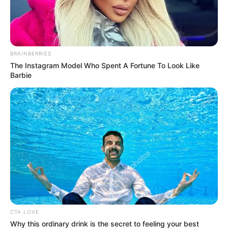
NOTICIAS BOGOTÁ
No paran los robos en
Bogotá: ladrones del 'carro
BRAINBERRIES
rojo' se llevaron una
The Instagram Model Who Spent A Fortune To Look Like
camioneta en la autopista
Barbie
Norte con 125
ZONA T
¿De verdad estaba
desaparecido o se voló de
Bogotá por cuenta propia?
Las preguntas que deja el
caso de David Acosta
ZONA T
CTA LOVE
Why this ordinary drink is the secret to feeling your best
¡Está vivo! Aparece