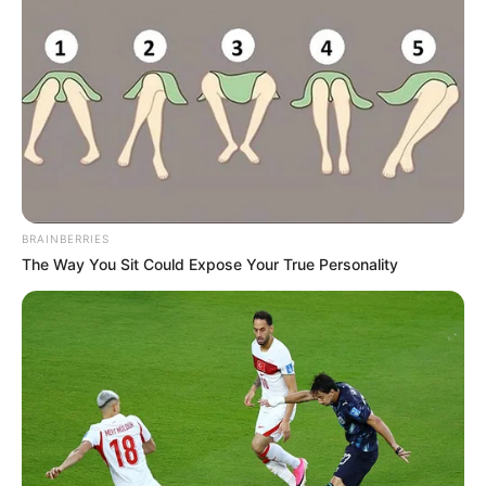
EMERGENCIAS POR LLUVIAS
FUERTES LLUVIAS
VIA AL LLANO
LIGA BETPLAY
METRO DE MEDELLÍN
CORTES DE LUZ
CORTES DE AGUA
FENÓMENO DEL NIÑO
BRAINBERRIES
The Way You Sit Could Expose Your True Personality