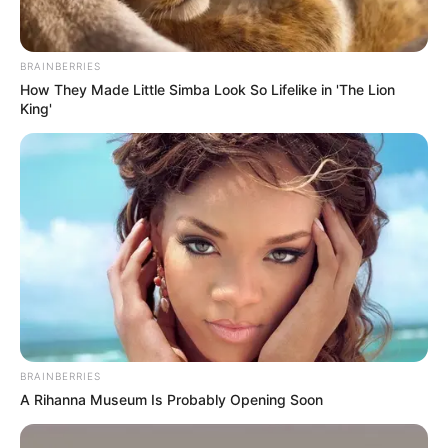
Colombia arranca el año
con pico de enfermedades
respiratorias; Santander,
la que más lo sufre
BRAINBERRIES
How They Made Little Simba Look So Lifelike in 'The Lion
King'
SALUD EN MEDELLÍN
Casos de tosferina en
Colombia se multiplicaron
por cinco en el último año:
hay más de 7.000 reportes
CARGAR MÁS
BRAINBERRIES
A Rihanna Museum Is Probably Opening Soon
TEMAS DESTACADOS