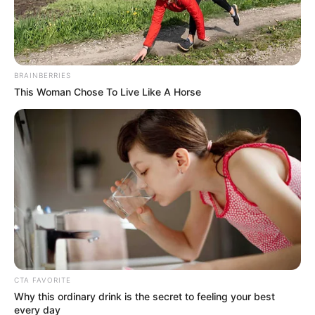
BRAINBERRIES
This Woman Chose To Live Like A Horse
Juan Pablo Latorre Gil
Editor de Bogotá en el Sistema Informativo de
La FM. Comunicador Social y Periodista de la
Fundación Universitaria Inpahu y especialista
en comunicación estratégica. Premio
Nacional de Periodismo Simón Bolívar 2011 y
Álvaro Gómez 2017. Reportero.
@latorrejuanpa
CTA FAVORITE
7 DE AGOSTO
Why this ordinary drink is the secret to feeling your best
every day