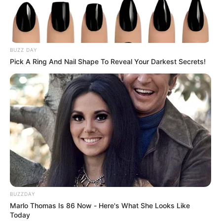
Presidente del Concurso
Nacional de Belleza fue
dado de alta después de
superar la Covid-19
BUZZ DAY
Pick A Ring And Nail Shape To Reveal Your Darkest Secrets!
CARGAR MÁS
TEMAS DESTACADOS
EMERGENCIAS POR LLUVIAS
FUERTES LLUVIAS
VIA AL LLANO
LIGA BETPLAY
METRO DE MEDELLÍN
CORTES DE LUZ
CORTES DE AGUA
FENÓMENO DEL NIÑO
BUZZDAY
Marlo Thomas Is 86 Now - Here's What She Looks Like
Today