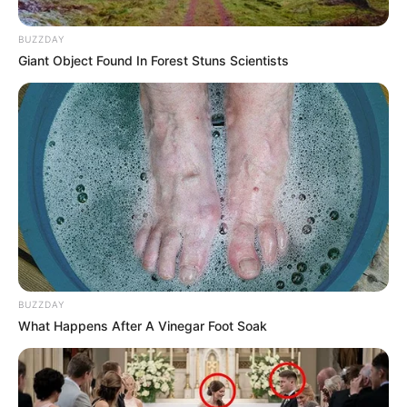
Alcaldía de Cartagena
suspende socializaciones
para reabrir Playa Blanca
BUZZDAY
Giant Object Found In Forest Stuns Scientists
SAN CRISTÓBAL
Formulan cargos a
funcionaria de Secretaria
de Educación de
Cartagena por vigilancia
del PAE
SAN CRISTÓBAL
BUZZDAY
Iniciarán con
What Happens After A Vinegar Foot Soak
caracterización de
motociclistas en
Cartagena