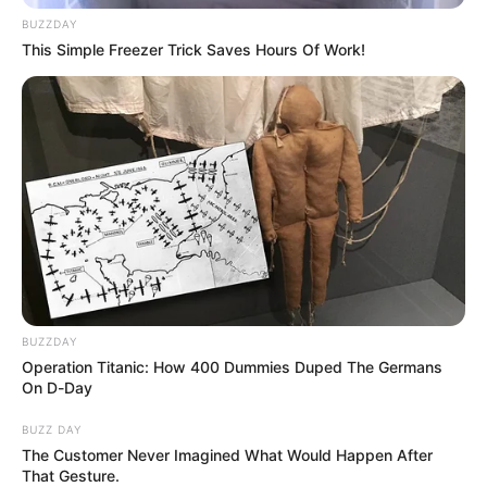
seguridad social de
BUZZDAY
Arquidiócesis de
This Simple Freezer Trick Saves Hours Of Work!
Cartagena a primera dama
DAÑOS MATERIALES
Advierten que más de 300
casas están en riesgo de
colapso en un barrio en
Cartagena
BUZZDAY
Operation Titanic: How 400 Dummies Duped The Germans
On D-Day
BUZZ DAY
The Customer Never Imagined What Would Happen After
That Gesture.