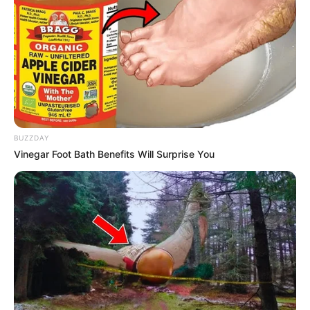
de funcionarios antiguos
en la Alcaldía de
Cartagena
CARTAGENA
Con solo un mes en el
cargo, solicitan renuncia
BUZZDAY
de la directora de la
Vinegar Foot Bath Benefits Will Surprise You
Escuela Taller Cartagena
de Indias
ALCALDE DE CARTAGENA