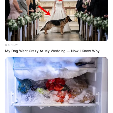
VICENTE BLEL
Gobernador de Bolívar dio
positivo para Covid–19
BUZZDAY
My Dog Went Crazy At My Wedding — Now I Know Why
REAPERTURA DE PLAYAS
Sin permiso de la Alcaldía
de Cartagena nativos de
Playa Blanca abrieron el
balneario
CONTRALORÍA
Polémica por pago de