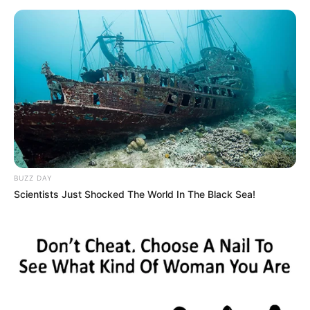
CARTAGENA
Compradores de Aquarela
le solicitan al alcalde de
Cartagena reconsiderar la
demolición de la torre
AQUARELA
‘El Estado está obligando
al alcalde de Cartagena a
BUZZ DAY
tomar decisiones
Scientists Just Shocked The World In The Black Sea!
antijurídicas’: Aquarela
RAIMUNDO ANGULO