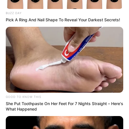
BUZZ DAY
Pick A Ring And Nail Shape To Reveal Your Darkest Secrets!
Instagram @aidavictoriam
GOOD TO KNOW THIS
She Put Toothpaste On Her Feet For 7 Nights Straight – Here's
Por:
Paula Ruiz
What Happened
Octubre 18, 2022