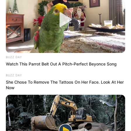
AIDA VICTORIA MERLANO
DISFRACES
INFLUENCIADORES
MANTÉNGASE EN ALERTA
Tenemos todas las noticias que le
BUZZ DAY
interesan. Para estar bien informado, por
Watch This Parrot Belt Out A Pitch-Perfect Beyonce Song
favor, active las notificaciones de Alerta.
BUZZ DAY
She Chose To Remove The Tattoos On Her Face. Look At Her
ACTIVAR AHORA
Now
TEMAS DESTACADOS
EMERGENCIAS POR LLUVIAS