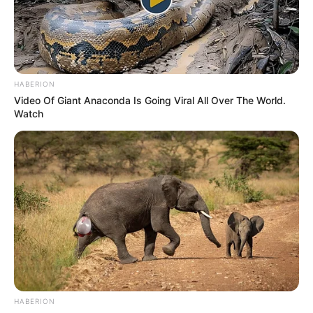
FUERTES LLUVIAS
VIA AL LLANO
LIGA BETPLAY
METRO DE MEDELLÍN
CORTES DE LUZ
CORTES DE AGUA
FENÓMENO DEL NIÑO
HABERION
Video Of Giant Anaconda Is Going Viral All Over The World.
Watch
HABERION