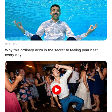
AIDA VICTORIA MERLANO
Aida Victoria Merlano,
¿por fuera del país? La
influenciadora afirma no
CTA LOVE
tener orden de captura en
Why this ordinary drink is the secret to feeling your best
su contra
every day
CARGAR MÁS
TEMAS DESTACADOS
EMERGENCIAS POR LLUVIAS