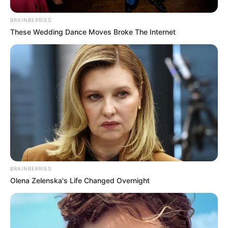
FUERTES LLUVIAS
VIA AL LLANO
LIGA BETPLAY
METRO DE MEDELLÍN
BRAINBERRIES
CORTES DE LUZ
CORTES DE AGUA
These Wedding Dance Moves Broke The Internet
FENÓMENO DEL NIÑO
BRAINBERRIES
Olena Zelenska's Life Changed Overnight