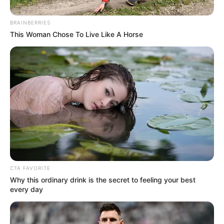
BRAINBERRIES
This Woman Chose To Live Like A Horse
NOTICIAS
Yina Calderón enciende las redes con
video junto al ex de Aída Victoria
Merlano
DEFENSA
Defensa de la influencer
CTA FAVORITE
Aida Victoria Merlano
solicita absolución por la
Why this ordinary drink is the secret to feeling your best
fuga de su madre en 2019
every day