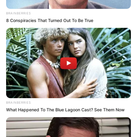
Tejada confirmó el fin de
su relación con Aida
BRAINBERRIES
Victoria
8 Conspiracies That Turned Out To Be True
AÍDA MERLANO
Aida Victoria Merlano
bromea después de
confirmar su separación:
"Estoy entregada al Señor"
AIDA VICTORIA MERLANO
Aida Victoria Merlano ya
BRAINBERRIES
es mamá: nació Emiliano,
What Happened To The Blue Lagoon Cast? See Them Now
su primer hijo con Juan
David Tejada