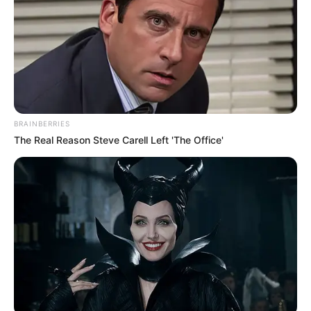
HIJOS
Aída Victoria Merlano dio
a luz y mostró el
momento: "Me
desbloqueaste cosas que
nunca había sentido"
BRAINBERRIES
LA CASA DE LOS FAMOSOS
The Real Reason Steve Carell Left 'The Office'
Yina Calderón recibe
inesperada ayuda:
aseguraría su
permanencia en 'La Casa
de los Famosos'
NOTICIAS
¡Qué bombazo! Aida
Victoria anunció su
embarazo con un