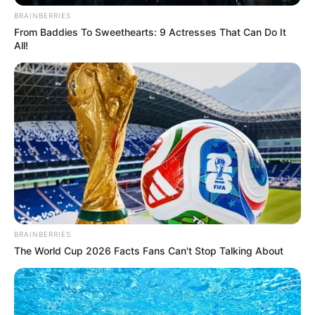
sorprendente video en sus
BRAINBERRIES
redes
From Baddies To Sweethearts: 9 Actresses That Can Do It
All!
CORTE SUPREMA DE
JUSTICIA
Aida Victoria Merlano
también podría ir a la
cárcel: fue condenada a
13 años de prisión
AIDA VICTORIA MERLANO
¿Qué está pasando entre
BRAINBERRIES
Aida Victoria Merlano y
The World Cup 2026 Facts Fans Can't Stop Talking About
Westcol? Aquí le contamos
los detalles