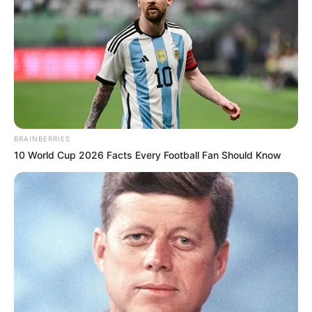
AIDA VICTORIA MERLANO
Aida Victoria Merlano
explota con El
Agropecuario: "Desde que
el niño nació, tú no das un
solo peso"
AIDA VICTORIA MERLANO
BRAINBERRIES
10 World Cup 2026 Facts Every Football Fan Should Know
¿Nuevo romance a la
vista? Aida Victoria
Merlano y empresario
paisa levantan sospechas
AIDA VICTORIA MERLANO
Entre rumores y verdades: