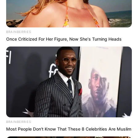
COMPARTIR
BRAINBERRIES
ALERTA BOGOTÁ EN GOOGLE NEWS
Once Criticized For Her Figure, Now She's Turning Heads
TEMAS RELACIONADOS
HIJOS
CANCIONES
ANDY RIVERA
JHONNY RIVERA
MANTÉNGASE EN ALERTA
Tenemos todas las noticias que le
BRAINBERRIES
interesan. Para estar bien informado, por
Most People Don't Know That These 8 Celebrities Are Muslim
favor, active las notificaciones de Alerta.