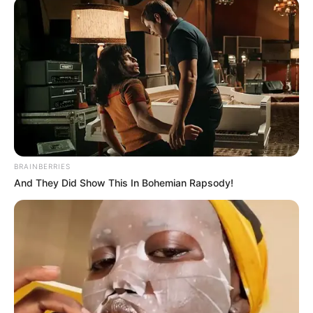
ACTIVAR AHORA
TEMAS DESTACADOS
EMERGENCIAS POR LLUVIAS
FUERTES LLUVIAS
VIA AL LLANO
BRAINBERRIES
LIGA BETPLAY
METRO DE MEDELLÍN
And They Did Show This In Bohemian Rapsody!
CORTES DE LUZ
CORTES DE AGUA
FENÓMENO DEL NIÑO