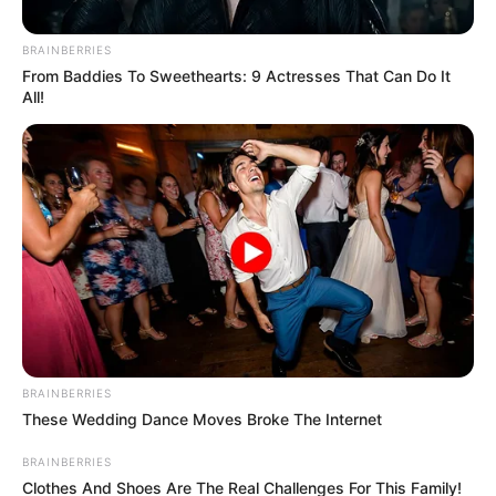
BRAINBERRIES
From Baddies To Sweethearts: 9 Actresses That Can Do It
All!
Instagram @jhonnyrivera
Por:
Mayra Baquero
BRAINBERRIES
Enero 2, 2023
These Wedding Dance Moves Broke The Internet
BRAINBERRIES
Clothes And Shoes Are The Real Challenges For This Family!