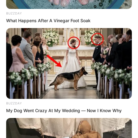
le envian hojas de vida
BUZZDAY
What Happens After A Vinegar Foot Soak
ALERTA PAISA
Andy Rivera pasó difícil
momento y recayó en
depresión: estuvo
hospitalizado
ANDY RIVERA
Famoso artista
BUZZDAY
colombiano se une a la
My Dog Went Crazy At My Wedding — Now I Know Why
crisis de depresión que
pasa Juanes y J Balvin