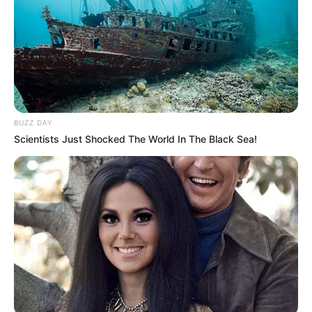
Aida Victoria confesó que
Andy Rivera le hizo sentir
"algo" durante el rodaje de
su videoclip
CARGAR MÁS
BUZZ DAY
Scientists Just Shocked The World In The Black Sea!
TEMAS DESTACADOS
EMERGENCIAS POR LLUVIAS
FUERTES LLUVIAS
VIA AL LLANO
LIGA BETPLAY
METRO DE MEDELLÍN
CORTES DE LUZ
CORTES DE AGUA
FENÓMENO DEL NIÑO