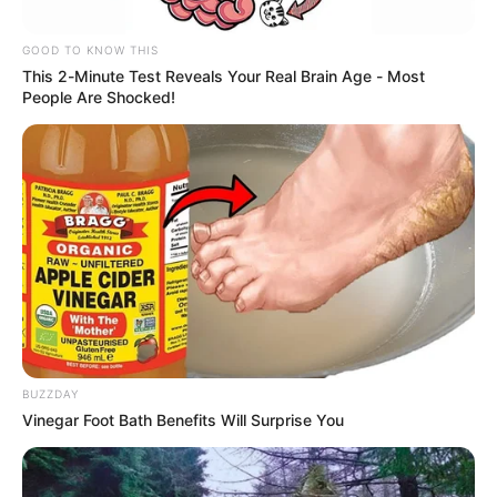
GOOD TO KNOW THIS
This 2-Minute Test Reveals Your Real Brain Age - Most
People Are Shocked!
ANDY RIVERA
Yeison Jiménez y Andy Rivera
lanzaron canción: ¿Se la dedicaría a su
ex?
ANDY RIVERA
Jhonny Rivera se
despacha contra el
BUZZDAY
reggaeton: 'Letras muy
Vinegar Foot Bath Benefits Will Surprise You
fuertes'