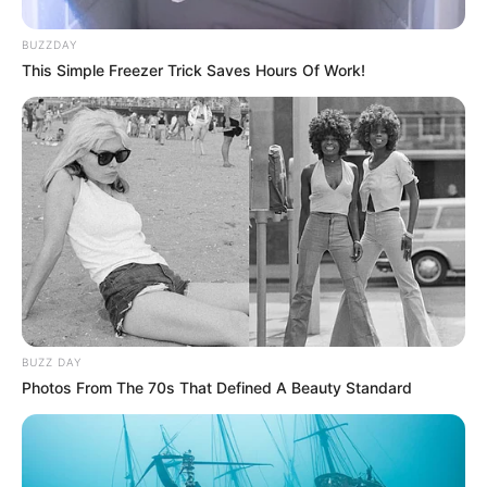
dieron mi lugar"
BUZZDAY
This Simple Freezer Trick Saves Hours Of Work!
DÍA DE LA MADRE
Andy Rivera le dio
tremenda serenata a su
madrecita: Jhonny se unió
al festejo
ANDY RIVERA
Jhonny Rivera salió de
paseo con amiguitas bien
dotadas y Andy se antojó:
BUZZ DAY
¿Por qué no invita?
Photos From The 70s That Defined A Beauty Standard
CHISMES DE FAMOSOS