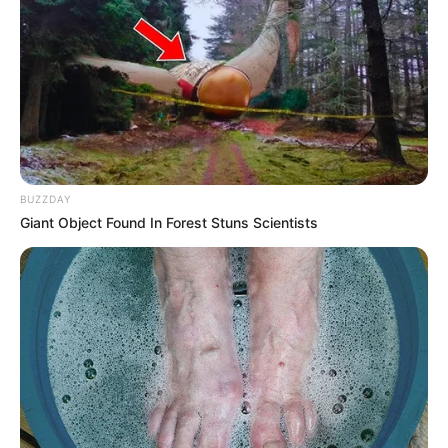
ANDY RIVERA
Jhonny y Andy Rivera le
cantan al despecho con su
nuevo temazo
ROBO
BUZZDAY
Giant Object Found In Forest Stuns Scientists
Andy Rivera fue víctima de
millonario robo en su casa
en Medellín
HIJOS
Andy Rivera le está
buscando mamá a su
segundo hijo: muchas ya