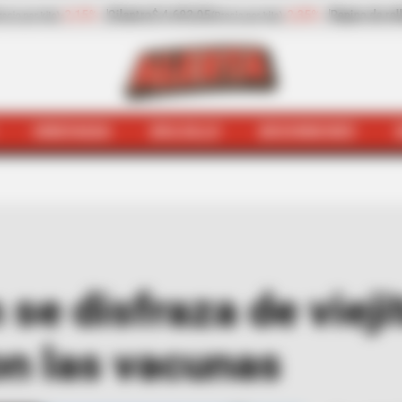
no de rellenar
$ 2.932,20
-13,30%
Zanahoria
$ 1.709,42
(Precio por kilo)
(Precio
HINCHADA
BOLSILLO
BOCHINCHES
s
[Video] Hassam se disfraza de viejito para burlarse de
se disfraza de vieji
on las vacunas