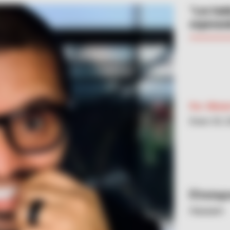
“Les hab
esperando
Por:
Winni
Enero 30, 
Instag
Hassam