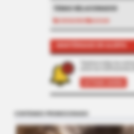
TEMAS RELACIONADOS
CORONAVIRUS
HASSAM
CTA LOVE
Why everything you thought you 
MANTÉNGASE EN ALERTA
be wrong
Tenemos todas las noticia
active las notificaciones 
ACTIVAR AHORA
CTA LOVE
Why this ordinary drink is the secr