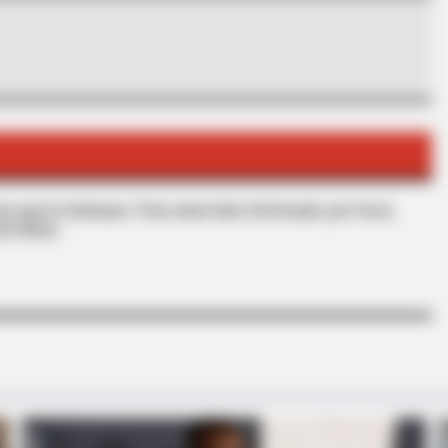
BRAINBERRIES
knew about water might
Remember The Justin T
The 2000s?
s que le interesan. Para estar bien informado, por favor,
de Alerta.
BRAINBERRIES
BRAIN
et
Think You Know FIFA 2026? These
Dis