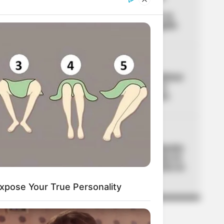
posesión de Abelardo:
confirman la hora en que se
podrá volver a tomar traguito
04
UNIVERSIDAD NACIONAL
Universidad Nacional confirmó
fechas para estudiar en el
2027: este es el calendario
05
BOMBEROS
Bogotá estrenó nueva estación
de bomberos: emergencias en
Ciudad Bolívar se atenderán en
un 2x3
xpose Your True Personality