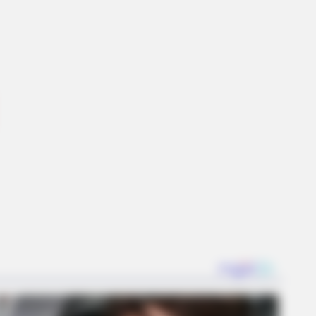
imberlake Moment That Defined
BERRIES
ney’s Live-Action Simba Was Based