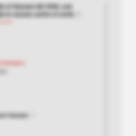
la el Hassam del 2042, acá
 la vacuna contra el covid...".
e Rodríguez
2021
ram Hassam