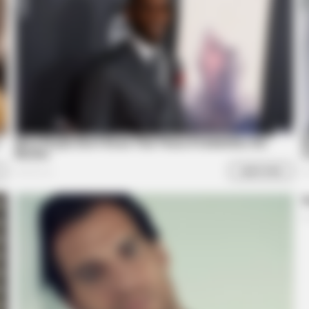
Facts May Surprise You
On 
BRAINBERRIES
ctresses That Can Do It
Bollywood’s Boldest Dan