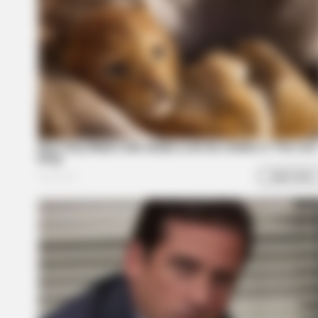
to feeling your best every day
BRAINBERRIES
From Baddies To Sweethearts: 9 A
All!