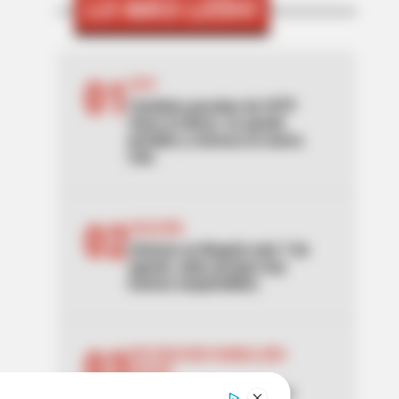
LO MÁS LEÍDO
01
SITP
Cambian paradas de SITP
clave en Bosa: no quede
perdido y conozca la nueva
ruta
02
CICLOVÍA
Ciclovía en Bogotá este 7 de
agosto: pilas porque hay
tramos suspendidos
03
RESTRICCIÓN PARRILLERO
IBAGUÉ
Ley seca en Ibagué por la