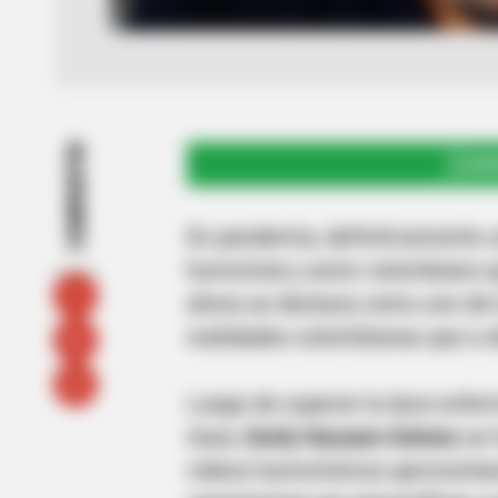
COMPARTIR
UNI
En pandemia, definitivamente u
humorista y actor colombiano qu
ahora se destaca como uno de l
realidades colombianas que a di
Luego de superar la dura enfer
ósea,
Gerly Hassam Gómez
se 
videos humorísticos aprovechan