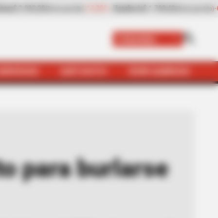
-6,81%
Papaya
$ 2.432,80
+8,97%
Plátano hartón ve
 por kilo)
(Precio por kilo)
Colombia
SERVICIOS
QUÉ SUSTO
VIVIR SABROSO
 la demora con las vacunas
to para burlarse