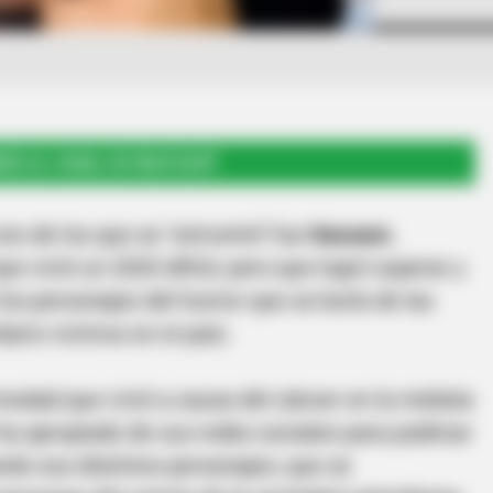
RSE AL CANAL DE WHATSAPP
no de los que se ‘reinventó’ fue
Hassam
,
e vivió un 2020 difícil, pero que logró superar y
os personajes del humor que se burla de las
ario vivimos en el país.
medad que vivió a causa del cáncer en la médula
ha apropiado de sus redes sociales para publicar
do sus distintos personajes, que se