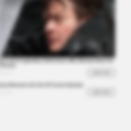
The Cutest Lion Cub Ever
ce Scenes Still Trending