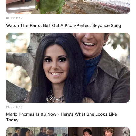
Puntos de vacunación
contra el covid-19 para
BUZZ DAY
este 22 de febrero en
Watch This Parrot Belt Out A Pitch-Perfect Beyonce Song
Bogotá
CORONAVIRUS
Puntos de vacunación
contra el covid-19 para
este 21 de febrero en
Bogotá
COVID-19
BUZZ DAY
Puntos de vacunación
Marlo Thomas Is 86 Now - Here's What She Looks Like
contra el covid-19 para
Today
este 20 de febrero en
Bogotá