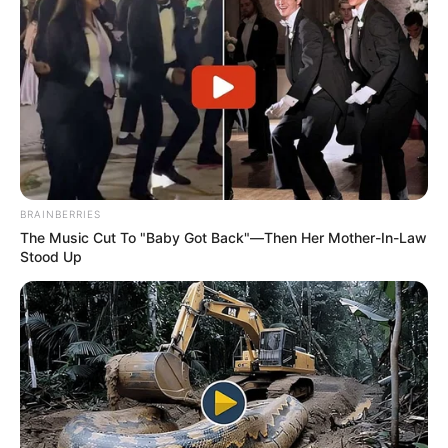
CARGAR MÁS
TEMAS DESTACADOS
EMERGENCIAS POR LLUVIAS
BRAINBERRIES
FUERTES LLUVIAS
VIA AL LLANO
The Music Cut To "Baby Got Back"—Then Her Mother-In-Law
LIGA BETPLAY
METRO DE MEDELLÍN
Stood Up
CORTES DE LUZ
CORTES DE AGUA
FENÓMENO DEL NIÑO