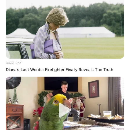
contra el covid-19 para
este 27 de febrero en
Bogotá
CORONAVIRUS
Puntos de vacunación
contra el covid-19 para
este 24 de febrero en
Bogotá
BUZZ DAY
Diana’s Last Words: Firefighter Finally Reveals The Truth
PUNTOS DE VACUNACIÓN
Puntos de vacunación
contra el covid-19 para
este 23 de febrero en
Bogotá
CORONAVIRUS