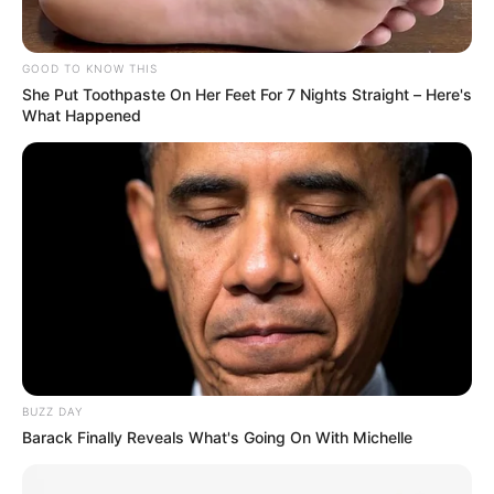
CORONAVIRUS
GOOD TO KNOW THIS
She Put Toothpaste On Her Feet For 7 Nights Straight – Here's
Puntos de vacunación
What Happened
contra el covid-19 para
este 1 de marzo en Bogotá
COVID-19
Puntos de vacunación
contra el covid-19 para
este 28 de febrero en
Bogotá
BUZZ DAY
COVID-19
Barack Finally Reveals What's Going On With Michelle
Puntos de vacunación