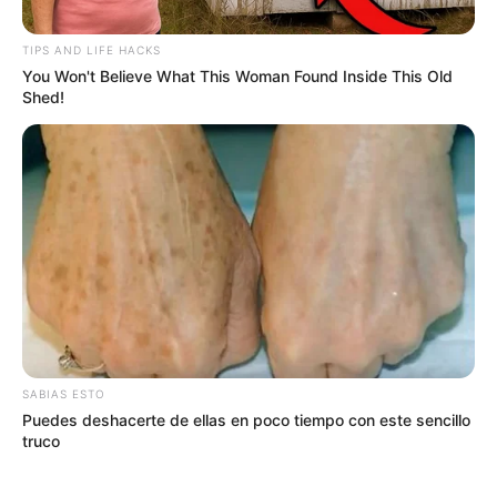
TIPS AND LIFE HACKS
You Won't Believe What This Woman Found Inside This Old
Shed!
COVID-19
Hace cinco años, Colombia inició la
cuarentena nacional para enfrentar el
COVID-19
CORONAVIRUS
Pille puntos de vacunación
del Covid-19 en Bogotá:
SABIAS ESTO
no se descuide que el
Puedes deshacerte de ellas en poco tiempo con este sencillo
bicho sigue contagiando
truco