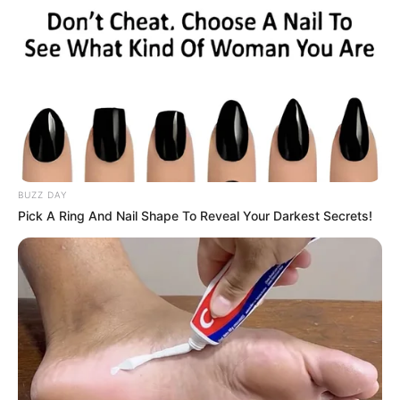
CORONAVIRUS
Ojo con la tos:
Organizaciones médicas
hacen importante
recomendación
CORONAVIRUS
Puntos donde se puede
BUZZ DAY
vacunar gratis contra el
Pick A Ring And Nail Shape To Reveal Your Darkest Secrets!
covid-19
COVID-19
Nueva variante del COVID-
19: diferente, mortal y no
es fácil de detectar
correctamente