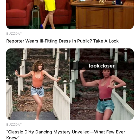
BUZZDAY
Reporter Wears Ill-Fitting Dress In Public? Take A Look
Instagram de Alejandro Riaño
Juanpis González recibió críticas por defender a
Alejandra Azcárate.
Por:
Germán Espejo
BUZZDAY
Agosto 2, 2021
“Classic Dirty Dancing Mystery Unveiled—What Few Ever
Knew"