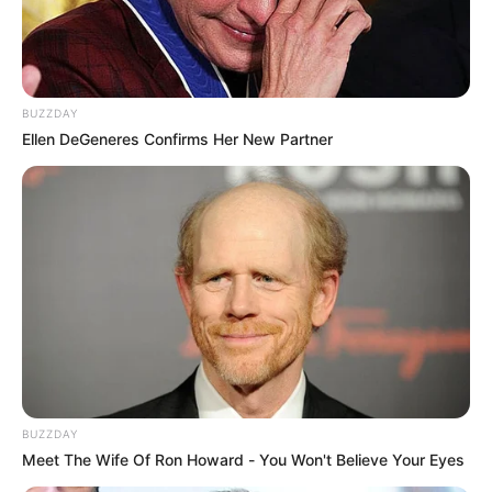
Alejandro Riaño, blanco de críticas
por defender a Alejandra Azcárate
BUZZDAY
Ellen DeGeneres Confirms Her New Partner
Como sucede habitualmente en estos casos,
Alejandra
Azcárate
también ha recibido desde mensajes de apoyo,
hasta una andanada de críticas de sus detractores. Entre
los respaldos, varios famosos se pronunciaron y le
brindaron su apoyo y respaldo a la modelo.
Entre los famosos que le dieron un espaldarazo a
Azcárate estuvo Alejandro Riaño
, quien se dedica a
hacer mordaces pronunciamientos sobre la corrupción
con su personaje ‘
Juanpis González
’.
BUZZDAY
Meet The Wife Of Ron Howard - You Won't Believe Your Eyes