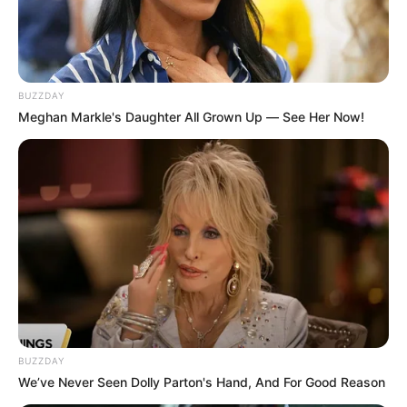
Alejandra Azcárate.
BUZZDAY
Meghan Markle's Daughter All Grown Up — See Her Now!
BUZZDAY
We’ve Never Seen Dolly Parton's Hand, And For Good Reason