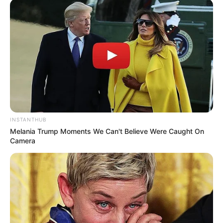
INSTANTHUB
Melania Trump Moments We Can't Believe Were Caught On
Camera
Crédito:
Alejandra Azcarate reapareció tras varias
La
semanas del escándalo de la avioneta de su
Mega
esposo.
Lea También:
La Segura respondió por qué no usa
'cuquitos' y lencería