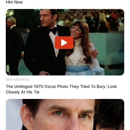
CHISMES DE FAMOSOS
ALEJANDRA AZCÁRATE
Him Now
JUANPIS GONZÁLEZ
MANTÉNGASE EN ALERTA
Tenemos todas las noticias que le
interesan. Para estar bien informado, por
favor, active las notificaciones de Alerta.
ACTIVAR AHORA
BRAINBERRIES
The Unhinged 1970 Oscar Photo They Tried To Bury: Look
Closely At His Tie
TEMAS DESTACADOS
EMERGENCIAS POR LLUVIAS
FUERTES LLUVIAS
VIA AL LLANO
LIGA BETPLAY
METRO DE MEDELLÍN