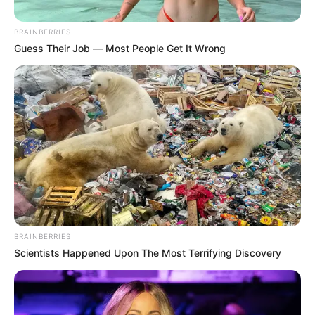
BRAINBERRIES
Guess Their Job — Most People Get It Wrong
SEGURIDAD EN BOGOTÁ
El novedoso y curioso plan con el que
atraparían a los choros en Bogotá
RESTAURANTES EN BOGOTÁ
Alejandro Riraño abrió
restaurante fifi en Bogotá:
BRAINBERRIES
un plato cuesta un 'ojo de
Scientists Happened Upon The Most Terrifying Discovery
la cara'
JUANPIS GONZÁLEZ