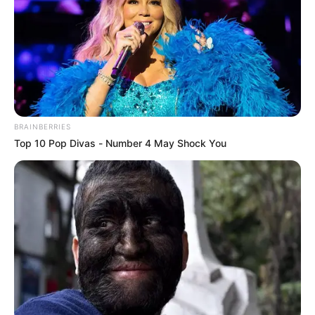
Jessi Uribe reveló cuál fue
su primer sueldo como
cantante: "no sabía hacer
nada más"
PAOLA JARA
BRAINBERRIES
Top 10 Pop Divas - Number 4 May Shock You
El tremendo vainazo de
'Juanpis González ' a Jessi
Uribe y Paola Jara "no
respetaron a Sandrita"
JUANPIS GONZÁLEZ
Alejandro Riaño se
despide de su personaje
Juanpis González con una
"muerte bonita"