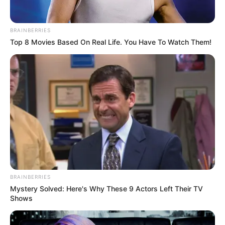
para cambiar las carrozas
de caballos
BRAINBERRIES
Top 8 Movies Based On Real Life. You Have To Watch Them!
ALEJANDRO RIAÑO
Expareja de Alejandro
Riaño contó como están
llevando su separación
amorosa
CHISMES DE FAMOSOS
La crítica a Juanpis
González por salir a
defender a Alejandra
BRAINBERRIES
Azcárate
Mystery Solved: Here's Why These 9 Actors Left Their TV
Shows