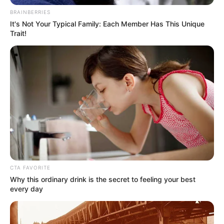
BRAINBERRIES
It's Not Your Typical Family: Each Member Has This Unique
Trait!
MATRIMONIO
Paola Jara se embejucó
con Juanpis González por
decirle "guiso" a Jessi
Uribe
SEPARACIÓN DE FAMOSOS
A Marialejandra Manotas
la juzgan por "gastarse la
platica de Riaño" y ella
responde
CTA FAVORITE
Why this ordinary drink is the secret to feeling your best
every day
JUANPIS GONZÁLEZ