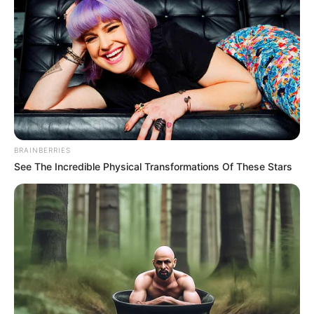
ALEJANDRO RIAÑO
Lamparoso que amenazó
a Alejandro Riaño salió a
'pedir cacao'
CARGAR MÁS
BRAINBERRIES
See The Incredible Physical Transformations Of These Stars
TEMAS DESTACADOS
EMERGENCIAS POR LLUVIAS
FUERTES LLUVIAS
VIA AL LLANO
LIGA BETPLAY
METRO DE MEDELLÍN
CORTES DE LUZ
CORTES DE AGUA
FENÓMENO DEL NIÑO