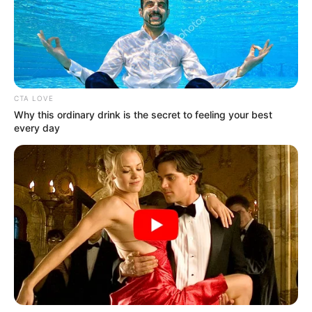
uno a veces no las espera. El artista se debe a su público
y no es la primera vez que pasa algo así en una tarima.
Esta es una comunidad a la que yo respeto y lo último
que yo tendría hacia a ellos sería una reacción de
grosería, de humillación o de racismo. Simplemente como
un artista profesional le doy manejo a la situación y ya”,
CTA LOVE
señala en primera instancia el cantante.
Why this ordinary drink is the secret to feeling your best
every day
Agregó: “A todos esos que están pensando esas cosas de
mí, quiero decirles
que no soy eso que piensan,
yo tengo
mi esposa, dos hijos, un hogar y soy feliz. Tengo paz y
tranquilidad en mi corazón. Lo importante fue que la
gente en la fiesta se disfrutó el show, más allá de lo que
haya pasado”.
Lea también:
Video: Por un descuido, mujer se quemó el
cabello en pleno concierto de música popular
Jesu Romero, es un artista vallenato de 32 años que se