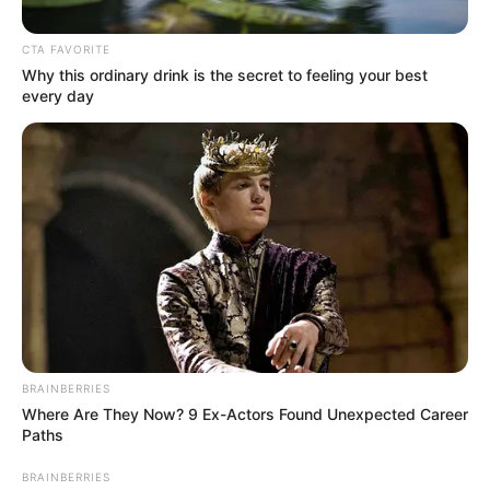
CTA FAVORITE
Why this ordinary drink is the secret to feeling your best
every day
Captura de pantalla de @RadioUnoBogota
El cantante Jesu Romero fue sorprendido por un
asistente en plena presentación
Por:
Dayan Herrera
BRAINBERRIES
Where Are They Now? 9 Ex-Actors Found Unexpected Career
Julio 9, 2024
Paths
BRAINBERRIES