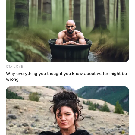
MANTÉNGASE EN ALERTA
Tenemos todas las noticias que le
interesan. Para estar bien informado, por
favor, active las notificaciones de Alerta.
ACTIVAR AHORA
CTA LOVE
Why everything you thought you knew about water might be
wrong
TEMAS DESTACADOS
EMERGENCIAS POR LLUVIAS
FUERTES LLUVIAS
VIA AL LLANO
LIGA BETPLAY
METRO DE MEDELLÍN
CORTES DE LUZ
CORTES DE AGUA
FENÓMENO DEL NIÑO