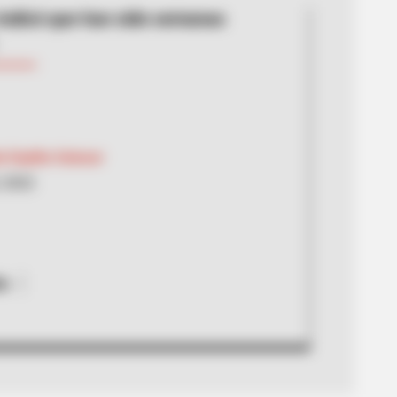
 indicó que han sido semanas
a Espitia Salazar
, 2022
a