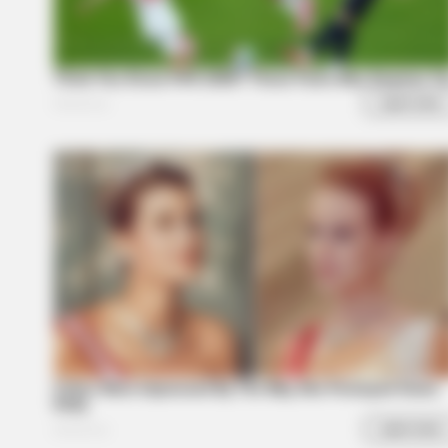
HABERION
Fishermen See An Animal On An I
Look Closer!