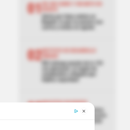
01
DÍA SIN CARRO Y SIN MOTO EN
BOGOTÁ
Alerta por falsa noticia en
Bogotá: lo que no pasará con
carros y motos en agosto
02
INSTITUTO DE DESARROLLO
URBANO
IDU entrega puente de la 153
con gimnasio: el regalo de
cumpleaños a Bogotá que
triplica capacidad
03
MASCOTAS EN BOGOTÁ
Vecina reclamó por desechos
de mascotas y dueñas sacaron
las garras: terminó golpeada
en Bogotá