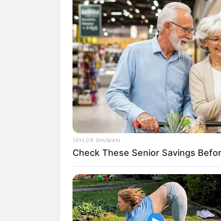
J Balvin
también compartió una
Mery Balvin, madre del cantant
sus seguidores oraciones para 
“Más oraciones y
oraciones por
escribió.
Sin embargo, el artista colomb
salud
que vive actualmente.
TAYLOR SHUMAN
Check These Senior Savings Befo
Lea también:
Taliana Vargas ca
despenalización del aborto