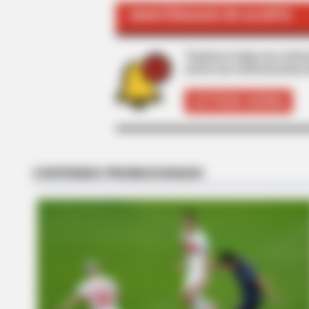
MANTÉNGASE EN ALERTA
RADAR MEDIA
Barack Finally Reveals What's Goi
Tenemos todas las noticia
active las notificaciones 
ACTIVAR AHORA
RADAR MEDIA
This Funny Kitten Video Will Make
Laugh Instantly