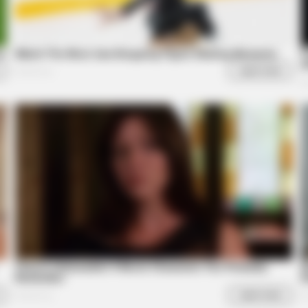
GAMES WAKA
ceberg, But Then They
Tragedy Of Paul McCart
To Be...!