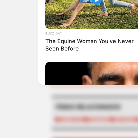
La
madre de J Balvin
fue intern
Occidente, tras complicaciones
pronta mejoría.
BUZZ DAY
Días atrás
Balvin compartió una
The Equine Woman You've Never
más.
No te suelto o nos vamos 
Seen Before
ALE
TEMAS RELACIONADOS
INSTAGRAM
ARTISTAS
FAMOSOS