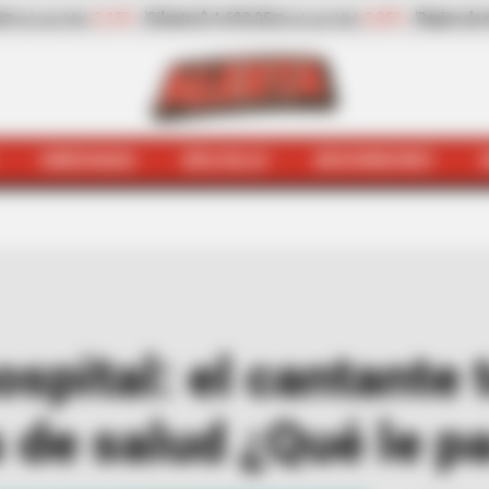
-2,35%
Pepino de rellenar
$ 2.932,20
-13,30%
Zanahoria
$ 1
(Precio por kilo)
HINCHADA
BOLSILLO
BOCHINCHES
s
J Balvin en el hospital: el cantante tendría complicaci
ospital: el cantante 
 de salud ¿Qué le p