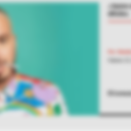
J Balvin
difíciles.
Por:
Natali
Febrero 23
Cortesí