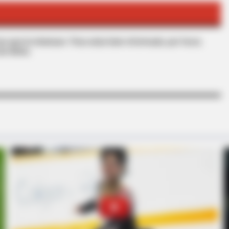
HABERION
ng On With Michelle
Look At Your Nails: An I
s que le interesan. Para estar bien informado, por favor,
de Alerta.
STARS ARE MADE
NEUR
 You
News For Jenna Bush Hager, 43. She
Cog
Has Been Confirmed To Be...!
Sen
Whi