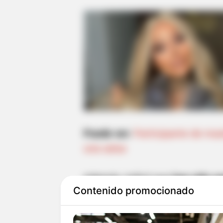
Puede ver:
Participante de mas
una salsa
Además, indicó que
han sido se
Contenido promocionado
estarían trasladando a otro luga