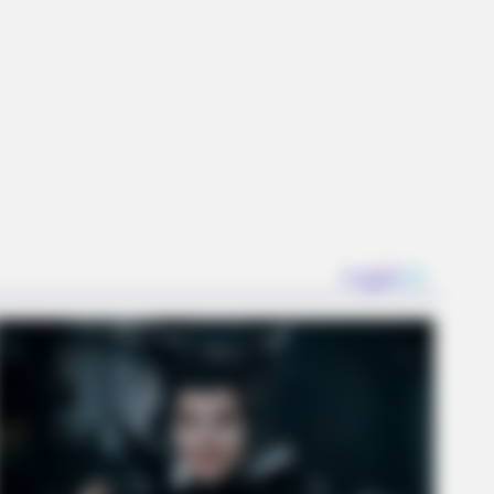
mportant Sign
O SHARP
nitive Decline Begins When
iors Say These 3 Phrases. (See
ch Ones)