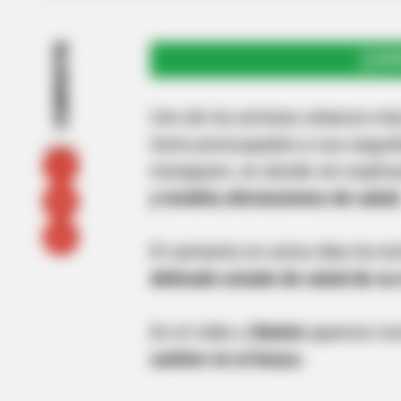
COMPARTIR
UNI
Uno de los artistas urbanos más
tiene preocupados a sus seguido
Instagram, en donde sin expli
y tendría afectaciones de salud
El cantante en estos días ha t
delicado estado de salud de su
En el video
J Balvin
aparece re
catéter en el brazo.