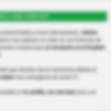
RSE AL CANAL DE WHATSAPP
 posicionados a nivel internacional,
J Balvin
res tras publicar un video en sus historias de
caciones muestra que
se encuentra en el hospital
.
enido que afrontar duros momentos debido al
 madre
tras contagiarse de covid-19.
costado en
la camilla, con una bata
azul y un