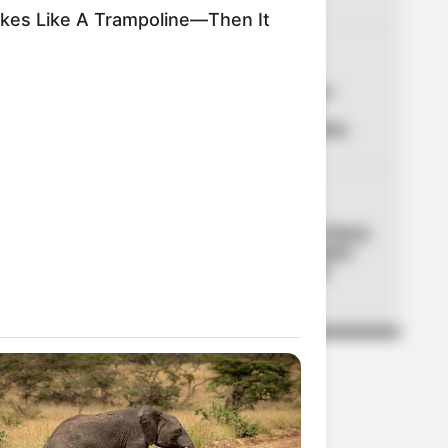
kes Like A Trampoline—Then It
04
ADULTOS MAYORES
Atención Colombia Mayor:
alistan gran cambio que
acabaría con filas en cobros
05
GRUPOS ARMADOS
Utilizaban la Feria de las Flores
de Medellín para extorsionar:
entregaban manillas para
marcar a sus víctimas