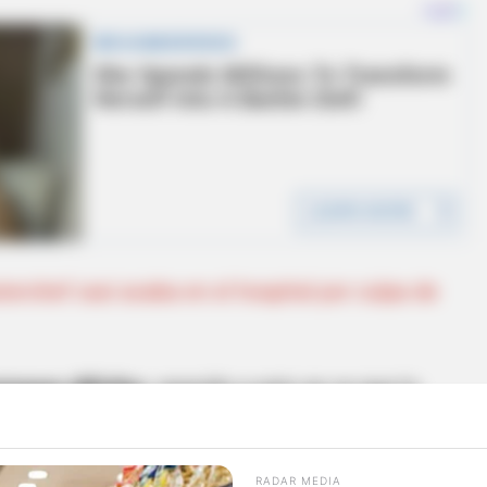
terchef casi acaba en el hospital por culpa de
manas difíciles,
seguido a esto se ve que lo
r.
RADAR MEDIA