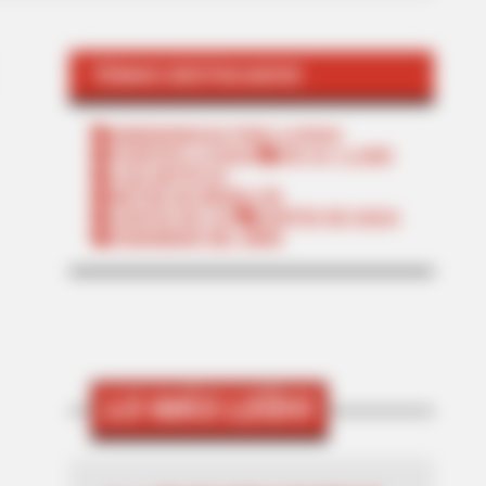
TEMAS DESTACADOS
EMERGENCIAS POR LLUVIAS
FUERTES LLUVIAS
VIA AL LLANO
LIGA BETPLAY
METRO DE MEDELLÍN
CORTES DE LUZ
CORTES DE AGUA
FENÓMENO DEL NIÑO
LO MÁS LEÍDO