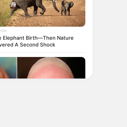
RION
e Elephant Birth—Then Nature
ivered A Second Shock