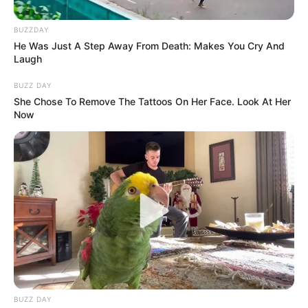
PA QUERERTE
BUZZDAY
He Was Just A Step Away From Death: Makes You Cry And
'Pa' seguirte queriendo':
Laugh
¿Azucena tiene culpa en la
muerte de Octavio?
BUZZ DAY
She Chose To Remove The Tattoos On Her Face. Look At Her
Now
INTENTO DE ROBO
Influencer Sebastián
Moreno sufrió intento de
robo en Girardot: "Pensé
que era un seguidor"
MASTERCHEF CELEBRITY
Ella es Mariana Mozo, la
joven samaria que se le
BUZZ DAY
mide a MasterChef