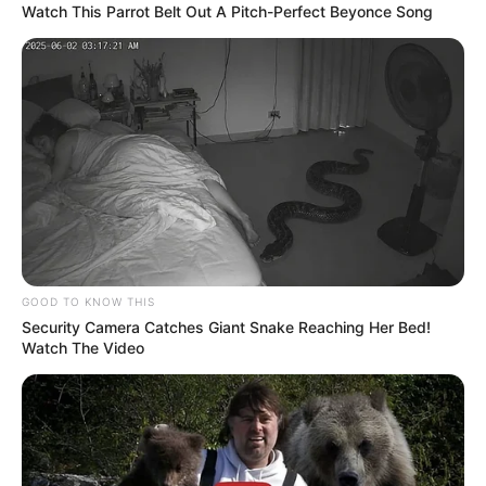
Watch This Parrot Belt Out A Pitch-Perfect Beyonce Song
Celebrity 2026
LUIS DÍAZ
Daniel Muñoz y Lucho
ahora son compadres: así
fue el bautizo de Fernando
Díaz
PA QUERERTE
GOOD TO KNOW THIS
¿Mauricio y Dani vuelven a
Security Camera Catches Giant Snake Reaching Her Bed!
separarse? Así fue el
Watch The Video
primer capítulo de 'Pa'
seguirte queriendo'
MASTERCHEF