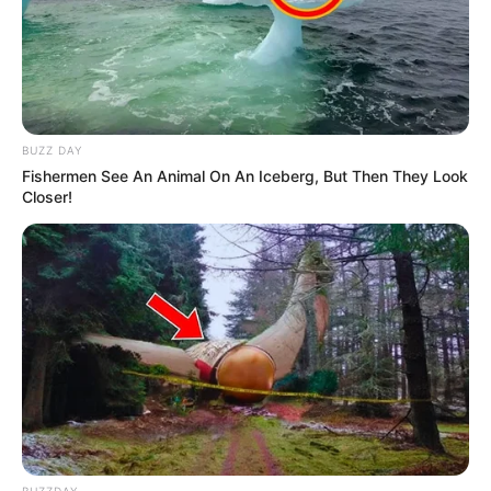
BUZZ DAY
Fishermen See An Animal On An Iceberg, But Then They Look
Closer!
BUZZDAY