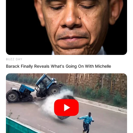
El Partido de las Estrellas
reunirá a reconocidos
creadores de contenido en
las Ferias de Cúcuta
MASTERCHEF
¿Quién es Tavo Bernate?
BUZZ DAY
El barranquillero que llegó
Barack Finally Reveals What's Going On With Michelle
a MasterChef Celebrity
2026
MASTERCHEF
De la comedia a la cocina:
Iván Marín se suma a
MasterChef Celebrity
Colombia 2026