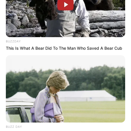
Quién es Luisa Vergara,
actriz y comediante paisa
que llega a MasterChef
Celebrity 2026
SARA URIBE
BUZZDAY
This Is What A Bear Did To The Man Who Saved A Bear Cub
Sara Uribe volvió a creer
en el amor: este es el
famoso cantante vallenato
que la conquistó
CHURO DÍAZ
Churo Díaz, otra vez en
riesgo de ir a la cárcel: le
imputarán cargos por
presunto abuso a menor
BUZZ DAY