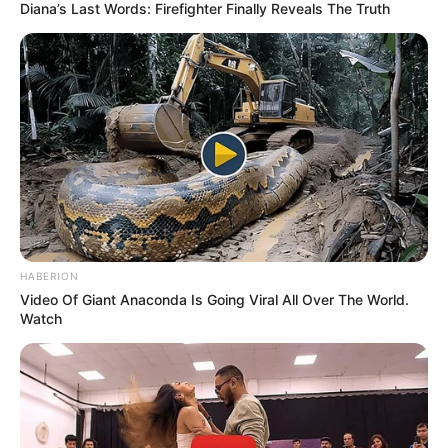
Diana’s Last Words: Firefighter Finally Reveals The Truth
CARGAR MÁS
TEMAS DESTACADOS
EMERGENCIAS POR LLUVIAS
FUERTES LLUVIAS
VIA AL LLANO
LIGA BETPLAY
METRO DE MEDELLÍN
CORTES DE LUZ
CORTES DE AGUA
FENÓMENO DEL NIÑO
HABERION
Video Of Giant Anaconda Is Going Viral All Over The World.
Watch