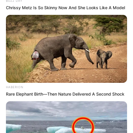
BUZZ DAY
Chrissy Metz Is So Skinny Now And She Looks Like A Model
HABERION
Rare Elephant Birth—Then Nature Delivered A Second Shock