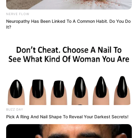
NERVE FLOW
Neuropathy Has Been Linked To A Common Habit. Do You Do
It?
MASTERCHEF
Este miércoles un famoso abandonará
MasterChef Celebrity: estos son los
10 participantes que están en riesgo
SARA URIBE
¿Sara Uribe se casa? Las
fotos con vestido de novia
que pusieron a muchos a
BUZZ DAY
especular
Pick A Ring And Nail Shape To Reveal Your Darkest Secrets!
INFLUENCIADORES