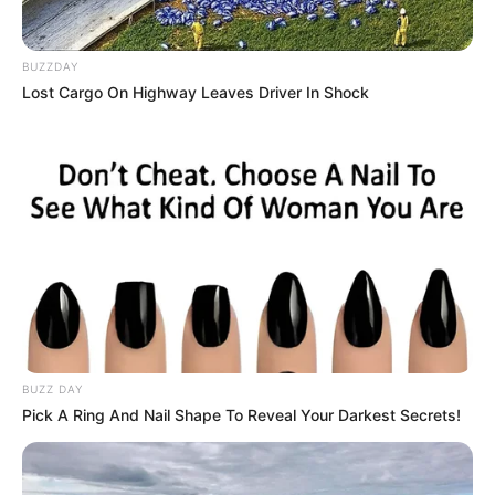
recuperar a Nicky para que me ayude a tener protección,
estabilidad y que sea el mismo Nicky que se enamoró de
mi al principio”.
BUZZDAY
Lost Cargo On Highway Leaves Driver In Shock
BUZZ DAY
Pick A Ring And Nail Shape To Reveal Your Darkest Secrets!