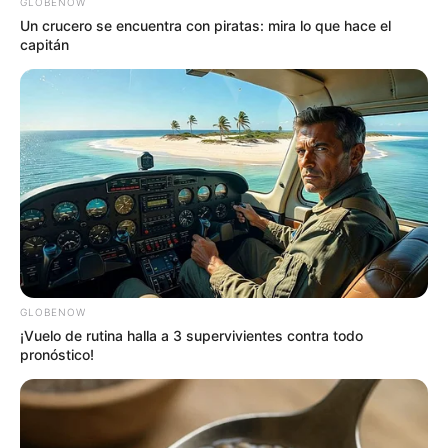
GLOBENOW
Un crucero se encuentra con piratas: mira lo que hace el
capitán
COMPARTIR
ALERTA BOGOTÁ EN GOOGLE NEWS
TEMAS RELACIONADOS
NICKY JAM
FAMOSOS
MANTÉNGASE EN ALERTA
GLOBENOW
¡Vuelo de rutina halla a 3 supervivientes contra todo
pronóstico!
Tenemos todas las noticias que le
interesan. Para estar bien informado, por
favor, active las notificaciones de Alerta.