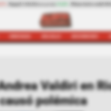
+18,08%
Plátano hartón verde
$ 800,00
-
plátano hartón ver
(Precio por kilo)
HINCHADA
BOLSILLO
BOCHINCHES
ochinches
¿Qué le pasó a Andrea Valdiri en Riohacha? Es
Andrea Valdiri en R
e causó polémica