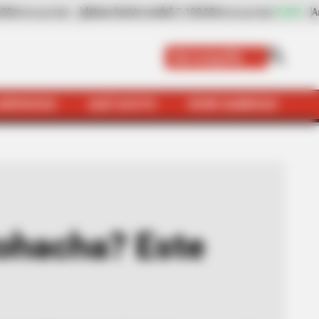
de
$ 2.100,00
+5,00%
Arroz de primera
$ 3.337,50
(Precio por kilo)
(Precio por kil
Barranquilla
SERVICIOS
QUÉ SUSTO
VIVIR SABROSO
te es el video que causó polémica
iohacha? Este