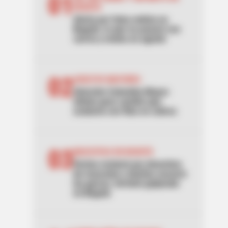
01
BOGOTÁ
Alerta por falsa noticia en
Bogotá: lo que no pasará con
carros y motos en agosto
02
ADULTOS MAYORES
Atención Colombia Mayor:
alistan gran cambio que
acabaría con filas en cobros
03
MASCOTAS EN BOGOTÁ
Vecina reclamó por desechos
de mascotas y dueñas sacaron
las garras: terminó golpeada
en Bogotá