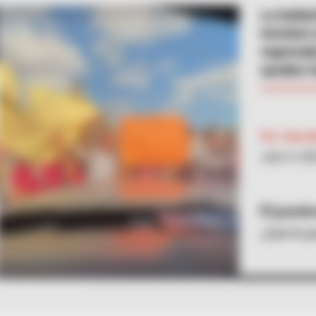
La baila
terminó 
regresab
ayudas h
Por:
Elsa B
Julio 9, 20
@andrea
¿Qué le p