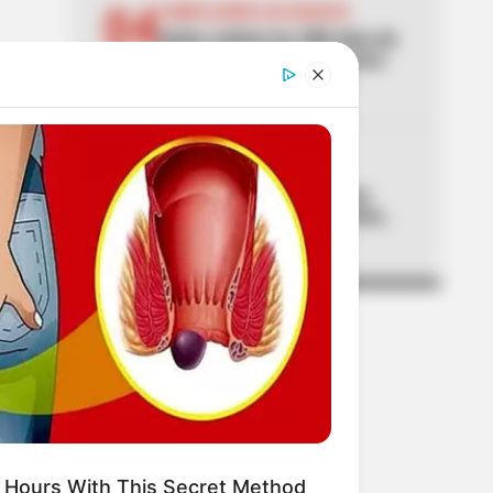
04
CUMPLEAÑOS DE BOGOTÁ
Galán celebró los 488 años de
Bogotá con balance de cinco
grandes logros sociales
05
LOCALIDAD DE USME
El caso del cadáver en una
hamaca que sacude a Usme,
en Bogotá
 Hours With This Secret Method