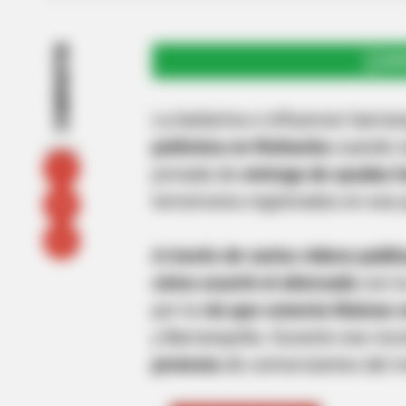
COMPARTIR
UNI
La bailarina e influencer barran
polémica en Riohacha
cuando r
jornada de
entrega de ayudas 
terremotos registrados en ese p
A través de varios videos publ
cómo ocurrió el altercado
con l
por la
vía que conecta Maicao 
y Barranquilla. Durante ese rec
protesta
de comerciantes del m