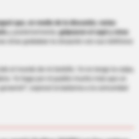
HABERION
BUZZ 
guró que, en medio de la discusión, varias
st
Fishermen See An Animal On An
The
rla
y, posteriormente,
golpearon el capó y otras
Iceberg, But Then They Look Closer!
See
s otras grababan la situación con sus teléfonos
todo el mundo de mi bolsillo. Yo no tengo la culpa,
adora. Yo hago por el pueblo mucho más que un
 grosería?", expresó la bailarina a la comunidad