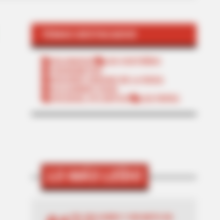
TEMAS DESTACADOS
POLONUEVO
LOS COSTEÑOS
TRANSMETRO
EDUARDO VERANO DE LA ROSA
ALEJANDRO CHAR
SOLEDAD, ATLÁNTICO
LOS PEPES
LO MÁS LEÍDO
DÍA SIN CARRO Y SIN MOTO EN