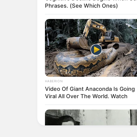
Phrases. (See Which Ones)
Así fue la polémica 
Cuando Andrea Valdiri llegó al s
continuar su recorrido. Alguno
avanzar, al conocer que regresa
Venezuela, pero
otro grupo de p
que generó una discusión entre
HABERION
continuar o permanecer deteni
Video Of Giant Anaconda Is Going
Viral All Over The World. Watch