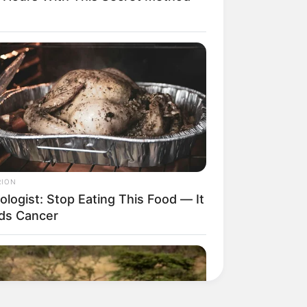
RION
ologist: Stop Eating This Food — It
ds Cancer