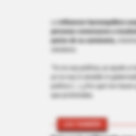
HABERION
La
influencer barranquillera ase
6 Movie Moments That Were Almo
personas comenzaron a insulta
Too Hot To Show
partes de su camioneta,
mientra
celulares.
"Yo no soy política, yo ayudo a 
yo no soy ni alcalde ni gobern
político (...) ¿Por qué me hacen
que protestaba.
LEA TAMBIÉN