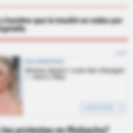
 a hombre que la insultó en redes por
spriella
e las protestas en Riohacha?