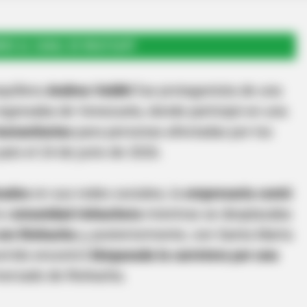
RSE AL CANAL DE WHATSAPP
quillera
Andrea Valdiri
fue protagonista de una
egresaba de Venezuela, donde participó en una
humanitarias
para personas afectadas por los
aís el 24 de junio de 2026.
icados
en sus redes sociales, la
empresaria contó
a c
omunidad riohachera
mientras se desplazaba
con Riohacha
y, posteriormente, con Santa Marta
orrido encontró
bloqueada la carretera por una
ercado de Riohacha.