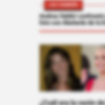
LEA TAMBIÉN
Andrea Valdiri confrontó
foto con Abelardo de la E
¿Cuál era la razón d