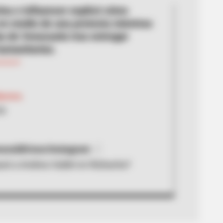
rina e influencer explicó cómo
en medio de una protesta mientras
a de Venezuela tras entregar
umanitarias.
arrera
26
valdirisos/Instagram
asó a Andrea Valdiri en Riohacha?