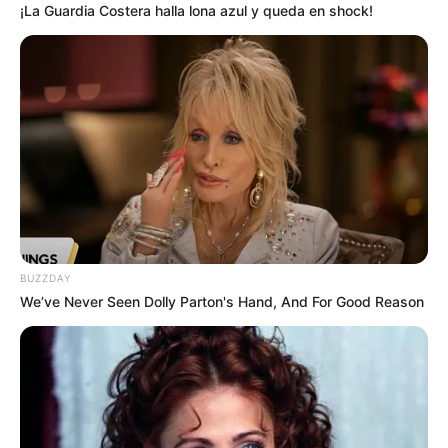
¡La Guardia Costera halla lona azul y queda en shock!
En su momento,
Haychelt Benito
se pronunció
y
aclaró
que ya estaban divorciados
y que su única
recomendación era que cuidara su salud mental.
Ahora, meses después, habla de nuevo sobre el tema y de
la sorpresa que en su momento le causó conocer la
nueva pareja de su exesposo.
BUZZDAY
We’ve Never Seen Dolly Parton's Hand, And For Good Reason