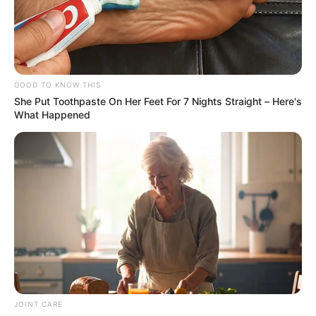
supuestamente los alejó como pareja.
COMPARTIR
ALERTA BOGOTÁ EN GOOGLE NEWS
GOOD TO KNOW THIS
She Put Toothpaste On Her Feet For 7 Nights Straight – Here's
What Happened
TEMAS RELACIONADOS
MAURO URQUIJO
MUJER TRANS
MANTÉNGASE EN ALERTA
Tenemos todas las noticias que le
interesan. Para estar bien informado, por
favor, active las notificaciones de Alerta.
JOINT CARE