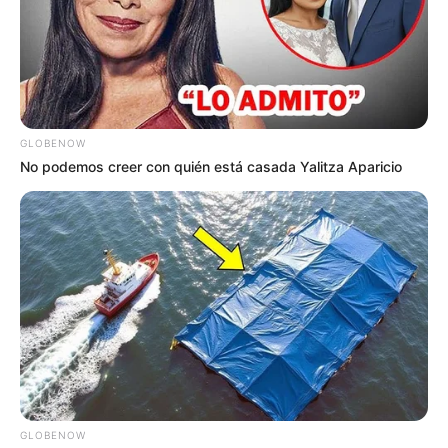
En contexto:
¡De peladito a peladita! Así era la novia de
Mauro Urquijo antes de su cambio de sexo
GLOBENOW
No podemos creer con quién está casada Yalitza Aparicio
GLOBENOW