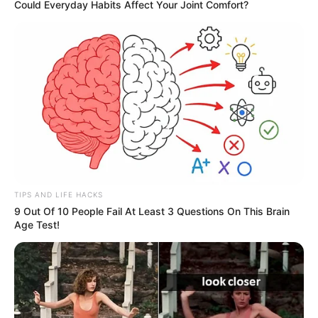
Could Everyday Habits Affect Your Joint Comfort?
ACTIVAR AHORA
TEMAS DESTACADOS
EMERGENCIAS POR LLUVIAS
FUERTES LLUVIAS
VIA AL LLANO
LIGA BETPLAY
METRO DE MEDELLÍN
CORTES DE LUZ
CORTES DE AGUA
FENÓMENO DEL NIÑO
TIPS AND LIFE HACKS
9 Out Of 10 People Fail At Least 3 Questions On This Brain
Age Test!