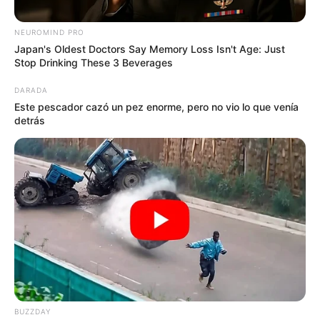
NEUROMIND PRO
Japan's Oldest Doctors Say Memory Loss Isn't Age: Just
Stop Drinking These 3 Beverages
DARADA
Este pescador cazó un pez enorme, pero no vio lo que venía
detrás
Instagram @maurourquijooficial
Mauro Urquijo y su novia, la modelo trans Maria Gabriela
Isler.
Por:
María Camila Torres Cepeda
Junio 21, 2019
BUZZDAY